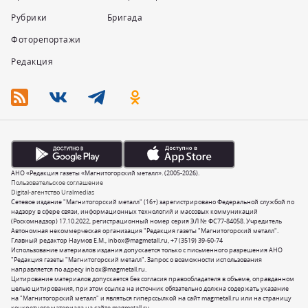
Рубрики
Бригада
Фоторепортажи
Редакция
АНО «Редакция газеты «Магнитогорский металл». (2005-2026).
Пользовательское соглашение
Digital-агентство Uralmedias
Сетевое издание "Магнитогорский металл" (16+) зарегистрировано Федеральной службой по
надзору в сфере связи, информационных технологий и массовых коммуникаций
(Роскомнадзор) 17.10.2022, регистрационный номер серия ЭЛ № ФС77-84058. Учредитель
Автономная некоммерческая организация "Редакция газеты "Магнитогорский металл".
Главный редактор Наумов Е.М.,
inbox@magmetall.ru
,
+7 (3519) 39-60-74
Использование материалов издания допускается только с письменного разрешения АНО
"Редакция газеты "Магнитогорский металл". Запрос о возможности использования
направляется по адресу
inbox@magmetall.ru
.
Цитирование материалов допускается без согласия правообладателя в объеме, оправданном
целью цитирования, при этом ссылка на источник обязательно должна содержать указание
на "Магнитогорский металл" и являться гиперссылкой на сайт magmetall.ru или на страницу
конкретного материала на сайте magmetall.ru.