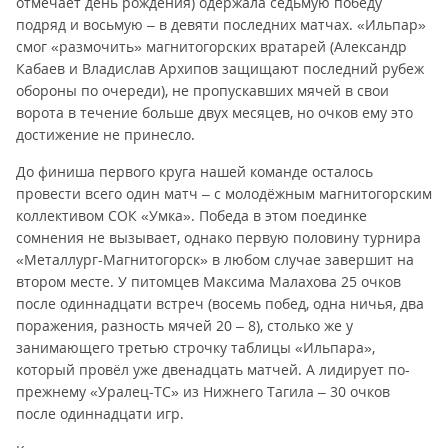
отмечает день рождения) одержала седьмую победу
подряд и восьмую – в девяти последних матчах. «Ильпар»
смог «размочить» магнитогорских вратарей (Александр
Кабаев и Владислав Архипов защищают последний рубеж
обороны по очереди), не пропускавших мячей в свои
ворота в течение больше двух месяцев, но очков ему это
достижение не принесло.
До финиша первого круга нашей команде осталось
провести всего один матч – с молодёжным магнитогорским
коллективом СОК «Умка». Победа в этом поединке
сомнения не вызывает, однако первую половину турнира
«Металлург-Магнитогорск» в любом случае завершит на
втором месте. У питомцев Максима Малахова 25 очков
после одиннадцати встреч (восемь побед, одна ничья, два
поражения, разность мячей 20 – 8), столько же у
занимающего третью строчку таблицы «Ильпара»,
который провёл уже двенадцать матчей. А лидирует по-
прежнему «Уралец-ТС» из Нижнего Тагила – 30 очков
после одиннадцати игр.