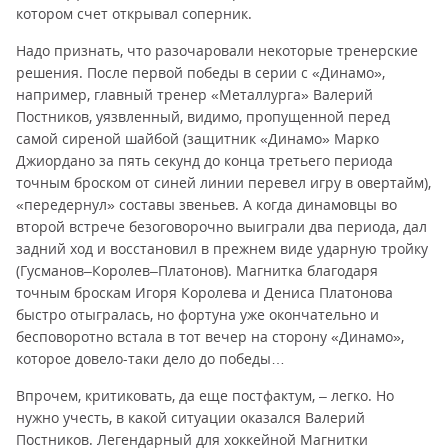
котором счет открывал соперник.
Надо признать, что разочаровали некоторые тренерские
решения. После первой победы в серии с «Динамо»,
например, главный тренер «Металлурга» Валерий
Постников, уязвленный, видимо, пропущенной перед
самой сиреной шайбой (защитник «Динамо» Марко
Джиордано за пять секунд до конца третьего периода
точным броском от синей линии перевел игру в овертайм),
«передернул» составы звеньев. А когда динамовцы во
второй встрече безоговорочно выиграли два периода, дал
задний ход и восстановил в прежнем виде ударную тройку
(Гусманов–Королев–Платонов). Магнитка благодаря
точным броскам Игоря Королева и Дениса Платонова
быстро отыгралась, но фортуна уже окончательно и
бесповоротно встала в тот вечер на сторону «Динамо»,
которое довело-таки дело до победы…
Впрочем, критиковать, да еще постфактум, – легко. Но
нужно учесть, в какой ситуации оказался Валерий
Постников. Легендарный для хоккейной Магнитки