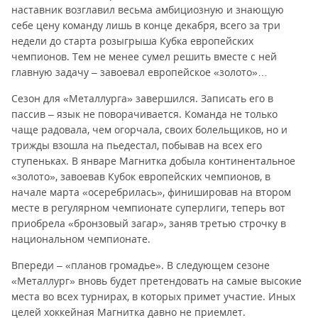
наставник возглавил весьма амбициозную и знающую
себе цену команду лишь в конце декабря, всего за три
недели до старта розыгрыша Кубка европейских
чемпионов. Тем не менее сумел решить вместе с ней
главную задачу – завоевал европейское «золото»…
Сезон для «Металлурга» завершился. Записать его в
пассив – язык не поворачивается. Команда не только
чаще радовала, чем огорчала, своих болельщиков, но и
трижды взошла на пьедестал, побывав на всех его
ступеньках. В январе Магнитка добыла континентальное
«золото», завоевав Кубок европейских чемпионов, в
начале марта «осеребрилась», финишировав на втором
месте в регулярном чемпионате суперлиги, теперь вот
приобрела «бронзовый загар», заняв третью строчку в
национальном чемпионате.
Впереди – «планов громадье». В следующем сезоне
«Металлург» вновь будет претендовать на самые высокие
места во всех турнирах, в которых примет участие. Иных
целей хоккейная Магнитка давно не приемлет.