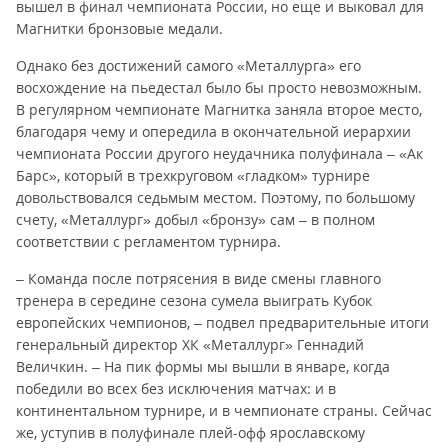
вышел в финал чемпионата России, но еще и выковал для
Магнитки бронзовые медали.
Однако без достижений самого «Металлурга» его
восхождение на пьедестал было бы просто невозможным.
В регулярном чемпионате Магнитка заняла второе место,
благодаря чему и опередила в окончательной иерархии
чемпионата России другого неудачника полуфинала – «Ак
Барс», который в трехкруговом «гладком» турнире
довольствовался седьмым местом. Поэтому, по большому
счету, «Металлург» добыл «бронзу» сам – в полном
соответствии с регламентом турнира.
– Команда после потрясения в виде смены главного
тренера в середине сезона сумела выиграть Кубок
европейских чемпионов, – подвел предварительные итоги
генеральный директор ХК «Металлург» Геннадий
Величкин. – На пик формы мы вышли в январе, когда
победили во всех без исключения матчах: и в
континентальном турнире, и в чемпионате страны. Сейчас
же, уступив в полуфинале плей-офф ярославскому