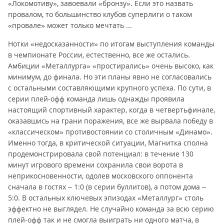
«Локомотиву», завоевали «бронзу». Если это назвать
провалом, то большинство клубов суперлиги о таком
«провале» может только мечтать ...
Нотки «недосказанности» по итогам выступления команды
в чемпионате России, естественно, все же остались.
Амбиции «Металлурга» «простирались» очень высоко, как
минимум, до финала. Но эти планы явно не согласовались
с остальными составляющими крупного успеха. По сути, в
серии плей-офф команда лишь однажды проявила
настоящий спортивный характер, когда в четвертьфинале,
оказавшись на грани поражения, все же вырвала победу в
«классическом» противостоянии со столичным «Динамо».
Именно тогда, в критической ситуации, Магнитка сполна
продемонстрировала свой потенциал: в течение 130
минут игрового времени сохранила свои ворота в
неприкосновенности, одолев московского оппонента
сначала в гостях – 1:0 (в серии буллитов), а потом дома –
5:0. В остальных ключевых эпизодах «Металлург» столь
эффектно не выглядел. Не случайно команда за всю серию
плей-офф так и не смогла выиграть ни одного матча, в