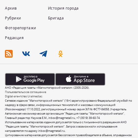
Архив
История города
Рубрики
Бригада
Фоторепортажи
Редакция
АНО «Редакция газеты «Магнитогорский металл». (2005-2026).
Пользовательское соглашение
Digital-агентство Uralmedias
Сетевое издание "Магнитогорский металл" (16+) зарегистрировано Федеральной службой по
надзору в сфере связи, информационных технологий и массовых коммуникаций
(Роскомнадзор) 17.10.2022, регистрационный номер серия ЭЛ № ФС77-84058. Учредитель
Автономная некоммерческая организация "Редакция газеты "Магнитогорский металл".
Главный редактор Наумов Е.М.,
inbox@magmetall.ru
,
+7 (3519) 39-60-74
Использование материалов издания допускается только с письменного разрешения АНО
"Редакция газеты "Магнитогорский металл". Запрос о возможности использования
направляется по адресу
inbox@magmetall.ru
.
Цитирование материалов допускается без согласия правообладателя в объеме, оправданном