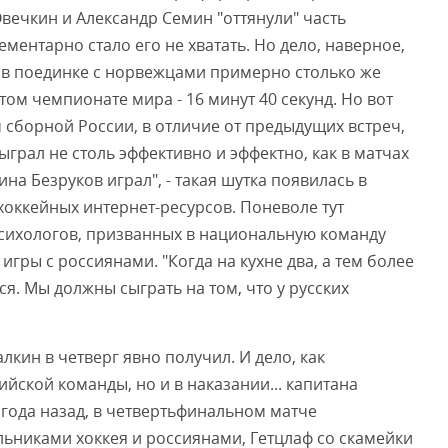
вечкин и Александр Семин "оттянули" часть
ементарно стало его не хватать. Но дело, наверное,
у в поединке с норвежцами примерно столько же
том чемпионате мира - 16 минут 40 секунд. Но вот
борной России, в отличие от предыдущих встреч,
ыграл не столь эффективно и эффектно, как в матчах
на Безруков играл", - такая шутка появилась в
оккейных интернет-ресурсов. Поневоле тут
сихологов, призванных в национальную команду
гры с россиянами. "Когда на кухне два, а тем более
ся. Мы должны сыграть на том, что у русских
кин в четверг явно получил. И дело, как
ийской команды, но и в наказании... капитана
 года назад, в четвертьфинальном матче
ьниками хоккея и россиянами, Гетцлаф со скамейки