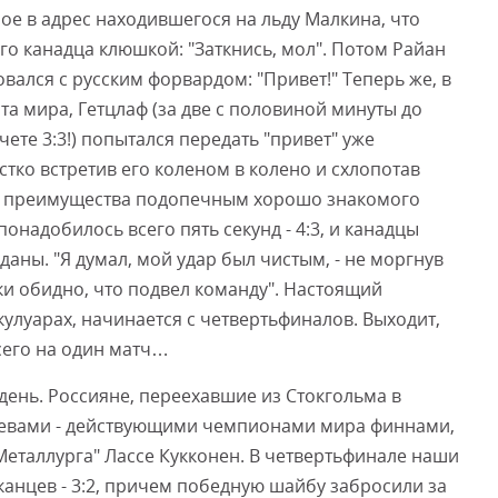
ое в адрес находившегося на льду Малкина, что
го канадца клюшкой: "Заткнись, мол". Потом Райан
вался с русским форвардом: "Привет!" Теперь же, в
 мира, Гетцлаф (за две с половиной минуты до
ете 3:3!) попытался передать "привет" уже
тко встретив его коленом в колено и схлопотав
о преимущества подопечным хорошо знакомого
надобилось всего пять секунд - 4:3, и канадцы
аны. "Я думал, мой удар был чистым, - не моргнув
ски обидно, что подвел команду". Настоящий
кулуарах, начинается с четвертьфиналов. Выходит,
сего на один матч…
день. Россияне, переехавшие из Стокгольма в
зяевами - действующими чемпионами мира финнами,
Металлурга" Лассе Кукконен. В четвертьфинале наши
анцев - 3:2, причем победную шайбу забросили за