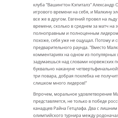
клуба "Вашингтон Кэпиталз" Александр О
игрового времени на себя, и Малкину эл
все же в другом. Евгений провел на льд
времени, сколько в среднем за матч на э
полноправным и полноценным лидером с
похоже, себя уже не ощущал. Потому и с
предварительного раунда. "Вместо Малки
комментариях на одном из популярных х
задумаешься над словами норвежских п
буквально накануне четвертьфинальной и
три повара, добрая похлебка не получит
слишком много лидеров!"
Впрочем, моральное удовлетворение Мал
представляется, не только в победе росс
канадцев Райна Гетцлафа. Два с лишним
олимпийского турнира между родоначал