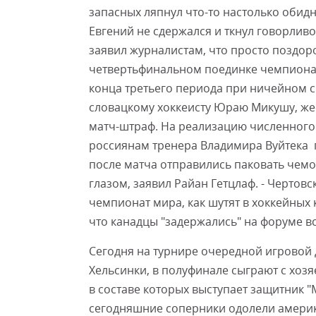
запасных ляпнул что-то настолько обидн
Евгений не сдержался и ткнул говорливо
заявил журналистам, что просто поздоро
четвертьфинальном поединке чемпионата
конца третьего периода при ничейном сч
словацкому хоккеисту Юраю Микушу, жес
матч-штраф. На реализацию численног
россиянам тренера Владимира Вуйтека по
после матча отправились паковать чемод
глазом, заявил Райан Гетцлаф. - Чертов
чемпионат мира, как шутят в хоккейных 
что канадцы "задержались" на форуме в
Сегодня на турнире очередной игровой 
Хельсинки, в полуфинале сыграют с хо
в составе которых выступает защитник "
сегодняшние соперники одолели америк