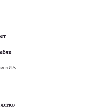
ет
ебле
ени И.А.
 легко