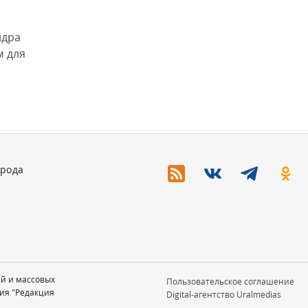
ндра
м для
орода
ий и массовых
Пользовательское соглашение
ия "Редакция
Digital-агентство Uralmedias