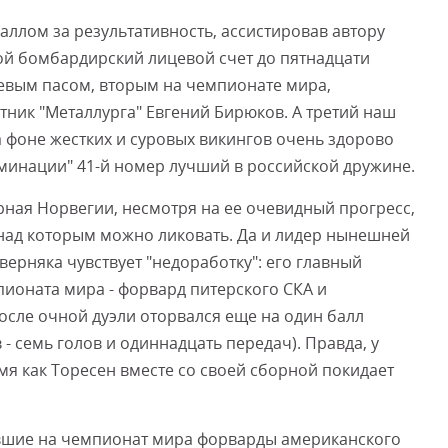
ллом за результативность, ассистировав автору
ой бомбардирский лицевой счет до пятнадцати
Смот
олевым пасом, вторым на чемпионате мира,
тник "Металлурга" Евгений Бирюков. А третий наш
а фоне жестких и суровых викингов очень здорово
оминации" 41-й номер лучший в российской дружине.
рная Норвегии, несмотря на ее очевидный прогресс,
ы над которым можно ликовать. Да и лидер нынешней
ерняка чувствует "недоработку": его главный
ионата мира - форвард питерского СКА и
осле очной дуэли оторвался еще на один балл
 - семь голов и одиннадцать передач). Правда, у
емя как Торесен вместе со своей сборной покидает
вшие на чемпионат мира форварды американского