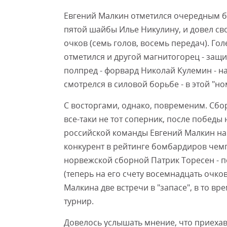
Евгений Малкин отметился очередным ба
пятой шайбы Илье Никулину, и довел св
очков (семь голов, восемь передач). Г
отметился и другой магнитогорец - защи
полпред - форвард Николай Кулемин - н
смотрелся в силовой борьбе - в этой "н
С восторгами, однако, повременим. Сбо
все-таки не тот соперник, после побед
российской команды Евгений Малкин нав
конкурент в рейтинге бомбардиров чемп
норвежской сборной Патрик Торесен - п
(теперь на его счету восемнадцать очков
Малкина две встречи в "запасе", в то вр
турнир.
Довелось услышать мнение, что приеха