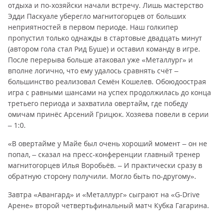
отдыха и по-хозяйски начали встречу. Лишь мастерство
Эдди Паскуале уберегло магнитогорцев от больших
неприятностей в первом периоде. Наш голкипер
пропустил только однажды в стартовые двадцать минут
(автором гола стал Рид Буше) и оставил команду в игре.
После перерыва больше атаковал уже «Металлург» и
вполне логично, что ему удалось сравнять счёт –
большинство реализовал Семён Кошелев. Обоюдоострая
игра с равными шансами на успех продолжилась до конца
третьего периода и захватила овертайм, где победу
омичам принёс Арсений Грицюк. Хозяева повели в серии
– 1:0.
«В овертайме у Майе был очень хороший момент – он не
попал, – сказал на пресс-конференции главный тренер
магнитогорцев Илья Воробьёв. – И практически сразу в
обратную сторону получили. Могло быть по-другому».
Завтра «Авангард» и «Металлург» сыграют на «G-Drive
Арене» второй четвертьфинальный матч Кубка Гагарина.