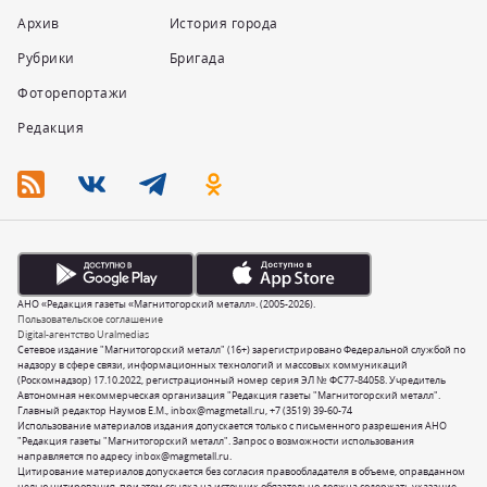
Архив
История города
Рубрики
Бригада
Фоторепортажи
Редакция
АНО «Редакция газеты «Магнитогорский металл». (2005-2026).
Пользовательское соглашение
Digital-агентство Uralmedias
Сетевое издание "Магнитогорский металл" (16+) зарегистрировано Федеральной службой по
надзору в сфере связи, информационных технологий и массовых коммуникаций
(Роскомнадзор) 17.10.2022, регистрационный номер серия ЭЛ № ФС77-84058. Учредитель
Автономная некоммерческая организация "Редакция газеты "Магнитогорский металл".
Главный редактор Наумов Е.М.,
inbox@magmetall.ru
,
+7 (3519) 39-60-74
Использование материалов издания допускается только с письменного разрешения АНО
"Редакция газеты "Магнитогорский металл". Запрос о возможности использования
направляется по адресу
inbox@magmetall.ru
.
Цитирование материалов допускается без согласия правообладателя в объеме, оправданном
целью цитирования, при этом ссылка на источник обязательно должна содержать указание