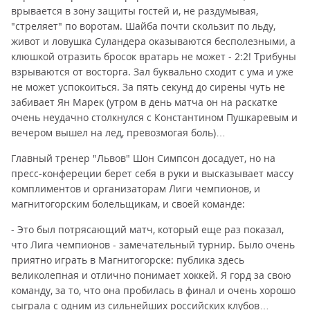
врывается в зону защиты гостей и, не раздумывая,
"стреляет" по воротам. Шайба почти скользит по льду,
живот и ловушка Суландера оказываются бесполезными, а
клюшкой отразить бросок вратарь не может - 2:2! Трибуны
взрываются от восторга. Зал буквально сходит с ума и уже
не может успокоиться. За пять секунд до сирены чуть не
забивает Ян Марек (утром в день матча он на раскатке
очень неудачно столкнулся с Константином Пушкаревым и
вечером вышел на лед, превозмогая боль)…
Главный тренер "Львов" Шон Симпсон досадует, но на
пресс-конфереции берет себя в руки и высказывает массу
комплиментов и организаторам Лиги чемпионов, и
магнитогорским болельщикам, и своей команде:
- Это был потрясающий матч, который еще раз показал,
что Лига чемпионов - замечательный турнир. Было очень
приятно играть в Магнитогорске: публика здесь
великолепная и отлично понимает хоккей. Я горд за свою
команду, за то, что она пробилась в финал и очень хорошо
сыграла с одним из сильнейших российских клубов…