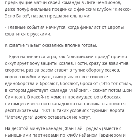
предыдущие матчи своей команды в Лиге чемпионов,
даже полуфинальные поединки с финским клубом "Киекко-
Эспо Блюз", назвал предварительными:
- Главные события начнутся, когда финалист от Европы
схватится с русскими.
К схватке "Львы" оказались вполне готовы.
…Едва начинается игра, как "альпийский прайд" прочно
оккупирует зону защиты хозяев. Гости, сразу же взвинтив
скорости, раз за разом ставят в тупик оборону хозяев,
хорошо комбинируют, выигрывают все силовые
единоборства и бросают, бросают, бросают ("Это тот стиль,
в котором действует команда "Лайонз", - скажет потом Шон
Симпсон). В какой-то момент преимущество в бросках
питомцев известного канадского наставника становится
десятикратным - 10:1! В таких условиях "сухими" ворота
"Металлурга" долго оставаться не могут.
На десятой минуте канадец Жан-Гай Трудель (вместе с
нынешними партнерами по клубу Райаном Гарднером и