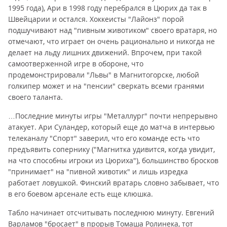
1995 года), Ари в 1998 году перебрался в Цюрих да так в
Швейцарии и остался. Хоккеисты "Лайонз" порой
подшучивают над "пивным животиком" своего вратаря, но
отмечают, что играет он очень рационально и никогда не
делает на льду лишних движений. Впрочем, при такой
самоотверженной игре в обороне, что
продемонстрировали "Львы" в Магнитогорске, любой
голкипер может и на "пенсии" сверкать всеми гранями
своего таланта.
…Последние минуты игры "Металлург" почти непрерывно
атакует. Ари Суландер, который еще до матча в интервью
телеканалу "Спорт" заверил, что его команде есть что
предъявить сопернику ("Магнитка удивится, когда увидит,
на что способны игроки из Цюриха"), большинство бросков
"принимает" на "пивной животик" и лишь изредка
работает ловушкой. Финский вратарь словно забывает, что
в его боевом арсенале есть еще клюшка.
Табло начинает отсчитывать последнюю минуту. Евгений
Варламов "бросает" в прорыв Томаша Ролинека, тот