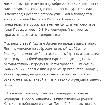
Домиником Питтисом он в декабре 2005 года играл против
"Металлурга" за сборную своей страны в финале Кубка
Шпенглера) бросает с острого угла, шайба попадает в
конек капитана Магнитки Виталия Атюшова и
предательски проскальзывает между щитков голкипера
Ильи Проскурякова - 0:1. Но кошмарный для хозяев
фрагмент на этом не завершается…
Форвард "Львов" Адриан Вихзер на предыдущих этапах
Лиги чемпионов не забросил ни одной шайбы, но
благодаря отменным "распасовочным" данным возглавил
реестр лучших бомбардиров турнира - одиннадцать
результативных передач в шести проведенных матчах.
Получивший недавно швейцарское гражданство канадец
Райан Гарднер, напротив, отметился шестью голами,
однако не вписал в свой актив ни единого результативного
паса.
…На несчастливой для хозяев тринадцатой минуте
форварды второго "львиного" звена меняются ролями.
Канадец, швейцарец и словак Петер Сейна разыгрывают