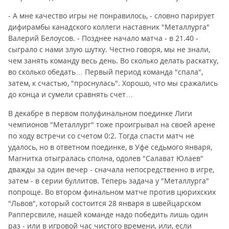
- А мне качество игры не понравилось, - словно парирует
дифирамбы канадского коллеги наставник "Металлурга"
Валерий Белоусов. - Позднее начало матча - в 21.40 -
сыграло с нами злую шутку. Честно говоря, мы не знали,
чем занять команду весь день. Во сколько делать раскатку,
во сколько обедать… Первый период команда "спала",
затем, к счастью, "проснулась". Хорошо, что мы сражались
до конца и сумели сравнять счет…
В декабре в первом полуфинальном поединке Лиги
чемпионов "Металлург" тоже проигрывал на своей арене
по ходу встречи со счетом 0:2. Тогда спасти матч не
удалось, но в ответном поединке, в Уфе седьмого января,
Магнитка отыгралась сполна, одолев "Салават Юлаев"
дважды за один вечер - сначала непосредственно в игре,
затем - в серии буллитов. Теперь задача у "Металлурга"
попроще. Во втором финальном матче против цюрихских
"Львов", который состоится 28 января в швейцарском
Рапперсвиле, нашей команде надо победить лишь один
раз - или в игровой час чистого времени, или, если