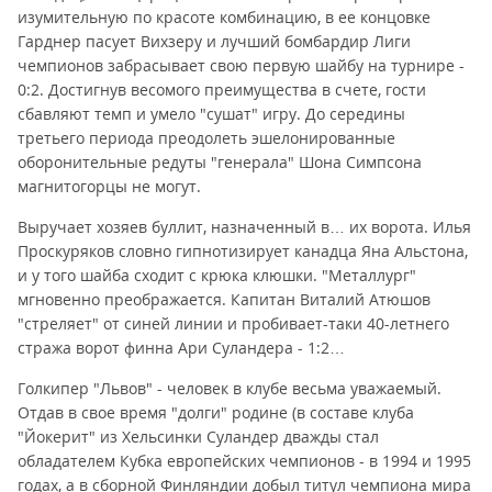
изумительную по красоте комбинацию, в ее концовке
Гарднер пасует Вихзеру и лучший бомбардир Лиги
чемпионов забрасывает свою первую шайбу на турнире -
0:2. Достигнув весомого преимущества в счете, гости
сбавляют темп и умело "сушат" игру. До середины
третьего периода преодолеть эшелонированные
оборонительные редуты "генерала" Шона Симпсона
магнитогорцы не могут.
Выручает хозяев буллит, назначенный в… их ворота. Илья
Проскуряков словно гипнотизирует канадца Яна Альстона,
и у того шайба сходит с крюка клюшки. "Металлург"
мгновенно преображается. Капитан Виталий Атюшов
"стреляет" от синей линии и пробивает-таки 40-летнего
стража ворот финна Ари Суландера - 1:2…
Голкипер "Львов" - человек в клубе весьма уважаемый.
Отдав в свое время "долги" родине (в составе клуба
"Йокерит" из Хельсинки Суландер дважды стал
обладателем Кубка европейских чемпионов - в 1994 и 1995
годах, а в сборной Финляндии добыл титул чемпиона мира