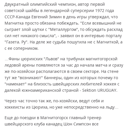
Двукратный олимпийский чемпион, автор первой
советской шайбы в легендарной суперсерии 1972 года
СССР-Канада Евгений Зимин в день игры утверждал, что
Магнитка просто обязана побеждать. "Если всевышний не
сыграет злой шутки с "Металлургом", то обсуждать расклад
сил нет никакого смысла", - заявил он в интервью порталу
"Газета. Ру". На деле же судьба пошутила не с Магниткой, а
с ее соперником.
…Фаны цюрихских "Львов" на трибунах магнитогорской
ледовой арены появляются за час до начала матча и сразу
же по-хозяйски располагаются в своем секторе. На стене
тут же "возникают" баннеры, один из которых почему-то
"намекает" на близость швейцарских любителей хоккея с
далекой южноамериканской страной - Sektion URUGUAY.
Через час точно так же, по-хозяйски, ведут себя и
хоккеисты из Цюриха, но уже непосредственно на льду…
Еще до поездки в Магнитогорск главный тренер
швейцарского клуба канадец Шон Симпсон все