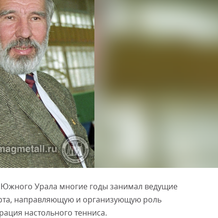
 Южного Урала многие годы занимал ведущие
орта, направляющую и организующую роль
рация настольного тенниса.