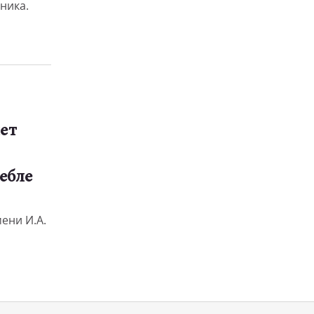
рника.
ет
ебле
ени И.А.