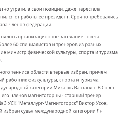
етно утратила свои позиции, даже перестала
анился от работы ее президент. Срочно требовались
Смот
ава членов федерации.
тоялось организационное заседание совета
более 60 специалистов и тренеров из разных
ние министр физической культуры, спорта и туризма
.
ого тенниса области впервые избран, причем
й работник физкультуры, спорта и туризма,
дународной категории Микаэль Вартанян. В Совет
 его членов магнитогорцы - старший тренер
3 УСК "Металлург-Магнитогорск" Виктор Усов,
й избран судья международной категории Ян