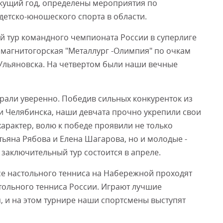
екущий год, определены мероприятия по
детско-юношеского спорта в области.
ий тур командного чемпионата России в суперлиге
в магнитогорская "Металлург -Олимпия" по очкам
 Ульяновска. На четвертом были наши вечные
рали уверенно. Победив сильных конкуренток из
и Челябинска, наши девчата прочно укрепили свои
характер, волю к победе проявили не только
тьяна Рябова и Елена Шагарова, но и молодые -
 заключительный тур состоится в апреле.
е настольного тенниса на Набережной проходят
стольного тенниса России. Играют лучшие
, и на этом турнире наши спортсмены выступят