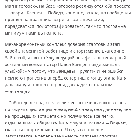
Магнитогорск», на базе которого реализуются оба проекта,
– говорит Ксения. – Победа, конечно, важна, но вообще мы
пришли на праздник: встретиться с друзьями,
порадоваться, пофотографироваться, так что программа
минимум нами выполнена.
Механоремонтный комплекс доверил стартовый этап
своей знаменитой работнице и спортсменке Екатерине
Зайцевой, и свою тёзку ведущий эстафеты, легендарный
хоккейный комментатор Павел Зайцев поддерживал с
улыбкой: «А потому что Зайцевы – рулят!» И не ошибся:
немного пропустив вперёд соперниц, к концу этапа Катя
дала жару и пришла первой, дав задел остальным
участницам.
– Собою довольна, хотя, если честно, очень волновалась,
потому что дистанция новая, необычная, она длиннее, чем
на прошедших эстафетах, но получилось всё легко, –
отдышавшись, общается Катя с журналистами. – Видимо,
сказался спортивный опыт. Я ведь в прошлом
легкоатлетка, а теперь занимаюсь силовым спортом,