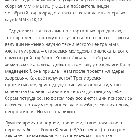
сборная ММК-МЕТИЗ (10,23), а победительницей
четвёртый год подряд становится команда инженерных
служб ММК (10,12).
– Сдружились с девочками на спортивных праздниках, с
тех пор вместе, потому и получается всё хорошо, – говорит
ведущий инженер научно-технического центра ММК
Алёна Гумерова. – Стараемся молодёжь привлекать, вот с
нами второй год бежит Ксюша Ильина – лаборант
химического анализа. Дебют в этом году у её коллеги Кати
Медведевой, она пришла к нам после проекта «Лидеры
здоровья». Как всё получается? Тренируемся,
просчитываем, друг к другу прислушиваемся: ту, у кого
коленочка больная, ставим на лёгкую дистанцию, себе
берём потруднее. Но в этом году все дистанции показались
сложнее, потому что длиннее, да и вообще локация новая,
непривычная. Но мы справились.
Лучшее время на первом, призовом, этапе показали: в
первом забеге – Роман Федин (53,36 секунды), во втором –
Альберт Серазетдинов (57,27), в третьем – Кирилл