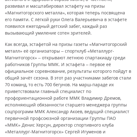
развивал и масштабировал эстафету на призы
«Магнитогорского металла», которая теперь посвящена
его памяти. С лёгкой руки Олега Валерьевича в эстафете
появился ежегодный детский забег, каждый раз
вызывающий умиление сотен зрителей.
Как всегда, эстафетой на призы газеты «Магнитогорский
металл» её организаторы – спортклуб «Металлург-
Магнитогорск» – открывают летнюю спартакиаду среди
работников Группы ММК. И эстафета – первое её
официальное соревнование, результаты которого пойдут в
общий зачёт сезона. В этот раз участниками забегов стали
70 команд, то есть 700 бегунов. На марш-параде их
приветствовали главный специалист по
профориентационной работе ММК Владимир Дремов,
исполняющий обязанности старшего менеджера группы
соцпрограмм ММК Александр Акоев, ведущий специалист
первичной профсоюзной организации Группы ПАО
«ММК» Денис Херсун, директор спортивного клуба
«Металлург-Магнитогорск» Сергей Игуменов и