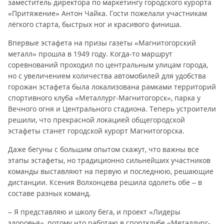
заместитель директора по маркетингу городского курорта
«Притяжение» Антон Чайка. Гости пожелали участникам
лёгкого старта, быстрых ног и красивого финиша.
Впервые эстафета на призы газеты «Магнитогорский
металл» прошла в 1949 году. Когда-то маршрут
соревнований проходил по центральным улицам города,
но с увеличением количества автомобилей для удобства
горожан эстафета была локализована рамками территорий
спортивного клуба «Металлург-Магнитогорск», парка у
Вечного огня и Центрального стадиона. Теперь устроители
решили, что прекрасной локацией общегородской
эстафеты станет городской курорт Магнитогорска.
Даже бегуны с большим опытом скажут, что важны все
этапы эстафеты, но традиционно сильнейших участников
команды выставляют на первую и последнюю, решающие
дистанции. Ксения Волхонцева решила одолеть обе – в
составе разных команд.
– Я представляю и школу бега, и проект «Лидеры
здоровья», потому что работаю в спортклубе «Металлург-