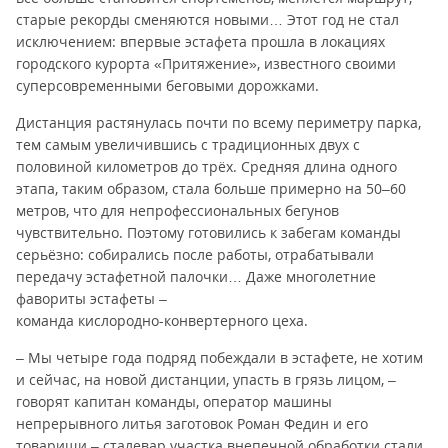
старые рекорды сменяются новыми… Этот год не стал
исключением: впервые эстафета прошла в локациях
городского курорта «Притяжение», известного своими
суперсовременными беговыми дорожками.
Дистанция растянулась почти по всему периметру парка,
тем самым увеличившись с традиционных двух с
половиной километров до трёх. Средняя длина одного
этапа, таким образом, стала больше примерно на 50–60
метров, что для непрофессиональных бегунов
чувствительно. Поэтому готовились к забегам команды
серьёзно: собирались после работы, отрабатывали
передачу эстафетной палочки… Даже многолетние
фавориты эстафеты –
команда кислородно-конвертерного цеха.
– Мы четыре года подряд побеждали в эстафете, не хотим
и сейчас, на новой дистанции, упасть в грязь лицом, –
говорят капитан команды, оператор машины
непрерывного литья заготовок Роман Федин и его
товарищи – сталевар участка внепечной обработки стали