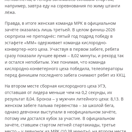
например, завтра еду на соревнования по жиму штанги
лёжа.
Правда, в итоге женская команда МРК в официальном
зачёте оказалась лишь третьей. В целом финиш-2026
сюрприза не преподнёс: пятый год подряд победу в
эстафете «ММ» одерживает команда кислородно-
конвертер-ного цеха. Участвуя в первом забеге, ребята
сразу показали лучшее время – 8,02 минуты, и рекорд так
и остался непобитым. Уже понимая, что команда
кислородно-конветерного цеха победила, телеоператоры
перед финишем последнего забега снимают ребят из ККЦ.
На втором месте сборная кислородного цеха УГЭ,
отставшая от лидера меньше чем на 0,2 секунды, их
результат 8,04. Бронза – у мужчин литейного цеха: 8,13. В
женском забеге пальма первенства – за школой бега,
однако девчонки выступали в неофициальном зачёте,
потому им достался кубок за участие. В официальном
зачёте, ставшем стартом летней спартакиады, третье
место – у девчонок из МРК (10,38 минуты), на втором месте