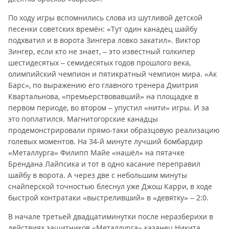
По ходу игры вспомнились слова из шутливой детской
песенки советских времён: «Тут один канадец шайбу
подхватил и в ворота Зингера ловко закатил». Виктор
Зингер, если кто не знает, – это известный голкипер
шестидесятых – семидесятых годов прошлого века,
олимпийский чемпион и пятикратный чемпион мира. «Ак
Барс», по выражению его главного тренера Дмитрия
Квартальнова, «премьерствовавший» на площадке в
первом периоде, во втором – упустил «нити» игры. И за
это поплатился. Магнитогорские канадцы
продемонстрировали прямо-таки образцовую реализацию
голевых моментов. На 34-й минуте лучший бомбардир
«Металлурга» Филипп Майе «нашёл» на пятачке
Брендана Лайпсика и тот в одно касание переправил
шайбу в ворота. А через две с небольшим минуты
снайперской точностью блеснул уже Джош Карри, в ходе
быстрой контратаки «выстреливший» в «девятку» – 2:0.
В начале третьей двадцатиминутки после неразберихи в
действиях защитников «Металлурга» казанец Никита