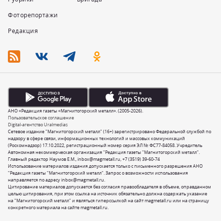
Фоторепортажи
Редакция
АНО «Редакция газеты «Магнитогорский металл». (2005-2026).
Пользовательское соглашение
Digital-агентство Uralmedias
Сетевое издание "Магнитогорский металл" (16+) зарегистрировано Федеральной службой по
надзору в сфере связи, информационных технологий и массовых коммуникаций
(Роскомнадзор) 17.10.2022, регистрационный номер серия ЭЛ № ФС77-84058. Учредитель
Автономная некоммерческая организация "Редакция газеты "Магнитогорский металл".
Главный редактор Наумов Е.М.,
inbox@magmetall.ru
,
+7 (3519) 39-60-74
Использование материалов издания допускается только с письменного разрешения АНО
"Редакция газеты "Магнитогорский металл". Запрос о возможности использования
направляется по адресу
inbox@magmetall.ru
.
Цитирование материалов допускается без согласия правообладателя в объеме, оправданном
целью цитирования, при этом ссылка на источник обязательно должна содержать указание
на "Магнитогорский металл" и являться гиперссылкой на сайт magmetall.ru или на страницу
конкретного материала на сайте magmetall.ru.