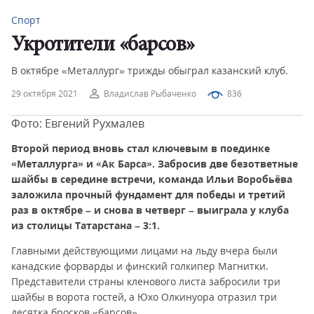
Спорт
Укротители «барсов»
В октябре «Металлург» трижды обыграл казанский клуб.
29 октября 2021
Владислав Рыбаченко
836
Фото: Евгений Рухмалев
Второй период вновь стал ключевым в поединке
«Металлурга» и «Ак Барса». Забросив две безответные
шайбы в середине встречи, команда Ильи Воробьёва
заложила прочный фундамент для победы и третий
раз в октябре – и снова в четверг – выиграла у клуба
из столицы Татарстана – 3:1.
Главными действующими лицами на льду вчера были
канадские форварды и финский голкипер Магнитки.
Представители страны кленового листа забросили три
шайбы в ворота гостей, а Юхо Олкинуора отразил три
десятка бросков «барсов».