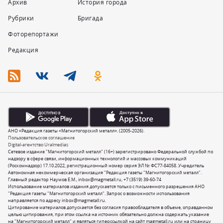
Архив
История города
Рубрики
Бригада
Фоторепортажи
Редакция
АНО «Редакция газеты «Магнитогорский металл». (2005-2026).
Пользовательское соглашение
Digital-агентство Uralmedias
Сетевое издание "Магнитогорский металл" (16+) зарегистрировано Федеральной службой по
надзору в сфере связи, информационных технологий и массовых коммуникаций
(Роскомнадзор) 17.10.2022, регистрационный номер серия ЭЛ № ФС77-84058. Учредитель
Автономная некоммерческая организация "Редакция газеты "Магнитогорский металл".
Главный редактор Наумов Е.М.,
inbox@magmetall.ru
,
+7 (3519) 39-60-74
Использование материалов издания допускается только с письменного разрешения АНО
"Редакция газеты "Магнитогорский металл". Запрос о возможности использования
направляется по адресу
inbox@magmetall.ru
.
Цитирование материалов допускается без согласия правообладателя в объеме, оправданном
целью цитирования, при этом ссылка на источник обязательно должна содержать указание
на "Магнитогорский металл" и являться гиперссылкой на сайт magmetall.ru или на страницу