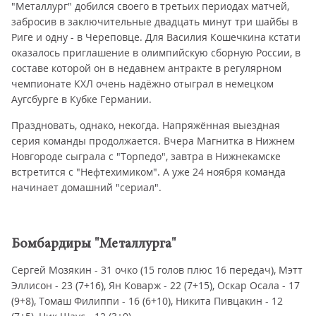
"Металлург" добился своего в третьих периодах матчей,
забросив в заключительные двадцать минут три шайбы в
Риге и одну - в Череповце. Для Василия Кошечкина кстати
оказалось приглашение в олимпийскую сборную России, в
составе которой он в недавнем антракте в регулярном
чемпионате КХЛ очень надёжно отыграл в немецком
Аугсбурге в Кубке Германии.
Праздновать, однако, некогда. Напряжённая выездная
серия команды продолжается. Вчера Магнитка в Нижнем
Новгороде сыграла с "Торпедо", завтра в Нижнекамске
встретится с "Нефтехимиком". А уже 24 ноября команда
начинает домашний "сериал".
Бомбардиры "Металлурга"
Сергей Мозякин - 31 очко (15 голов плюс 16 передач), Мэтт
Эллисон - 23 (7+16), Ян Коварж - 22 (7+15), Оскар Осала - 17
(9+8), Томаш Филиппи - 16 (6+10), Никита Пивцакин - 12