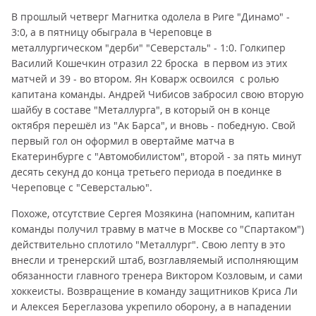
В прошлый четверг Магнитка одолела в Риге "Динамо" -
3:0, а в пятницу обыграла в Череповце в
металлургическом "дерби" "Северсталь" - 1:0. Голкипер
Василий Кошечкин отразил 22 броска в первом из этих
матчей и 39 - во втором. Ян Коварж освоился с ролью
капитана команды. Андрей Чибисов забросил свою вторую
шайбу в составе "Металлурга", в который он в конце
октября перешёл из "Ак Барса", и вновь - победную. Свой
первый гол он оформил в овертайме матча в
Екатеринбурге с "Автомобилистом", второй - за пять минут
десять секунд до конца третьего периода в поединке в
Череповце с "Северсталью".
Похоже, отсутствие Сергея Мозякина (напомним, капитан
команды получил травму в матче в Москве со "Спартаком")
действительно сплотило "Металлург". Свою лепту в это
внесли и тренерский штаб, возглавляемый исполняющим
обязанности главного тренера Виктором Козловым, и сами
хоккеисты. Возвращение в команду защитников Криса Ли
и Алексея Береглазова укрепило оборону, а в нападении