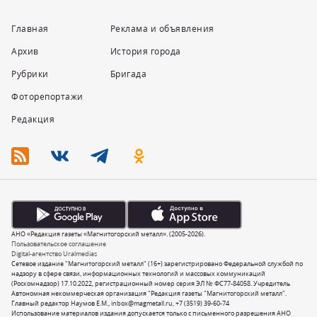
Главная
Реклама и объявления
Архив
История города
Рубрики
Бригада
Фоторепортажи
Редакция
АНО «Редакция газеты «Магнитогорский металл». (2005-2026).
Пользовательское соглашение
Digital-агентство Uralmedias
Сетевое издание "Магнитогорский металл" (16+) зарегистрировано Федеральной службой по
надзору в сфере связи, информационных технологий и массовых коммуникаций
(Роскомнадзор) 17.10.2022, регистрационный номер серия ЭЛ № ФС77-84058. Учредитель
Автономная некоммерческая организация "Редакция газеты "Магнитогорский металл".
Главный редактор Наумов Е.М.,
inbox@magmetall.ru
,
+7 (3519) 39-60-74
Использование материалов издания допускается только с письменного разрешения АНО