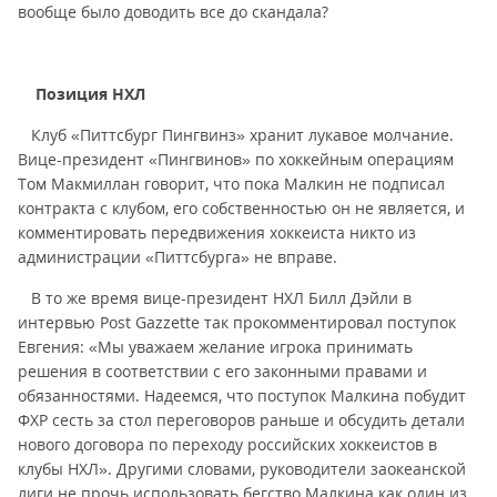
вообще было доводить все до скандала?
Позиция НХЛ
Клуб «Питтсбург Пингвинз» хранит лукавое молчание.
Вице-президент «Пингвинов» по хоккейным операциям
Том Макмиллан говорит, что пока Малкин не подписал
контракта с клубом, его собственностью он не является, и
комментировать передвижения хоккеиста никто из
администрации «Питтсбурга» не вправе.
В то же время вице-президент НХЛ Билл Дэйли в
интервью Post Gazzette так прокомментировал поступок
Евгения: «Мы уважаем желание игрока принимать
решения в соответствии с его законными правами и
обязанностями. Надеемся, что поступок Малкина побудит
ФХР сесть за стол переговоров раньше и обсудить детали
нового договора по переходу российских хоккеистов в
клубы НХЛ». Другими словами, руководители заокеанской
лиги не прочь использовать бегство Малкина как один из