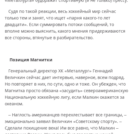
«Металлурга» будоражит спортивную (и не только) прессу.
Судя по такой реакции, весь хоккейный мир сейчас
только тем и занят, что ищет «парня какого-то лет
двадцати». Если суммировать потоки сообщений, то
вполне можно выяснить, какого мнения придерживаются
все стороны, втянутые в разбирательство.
Позиция Магнитки
Генеральный директор ХК «Металлург» Геннадий
Величкин сейчас дает интервью, наверное, всем подряд.
Но повторяет в них, по сути, одно и тоже. Он убежден, что
Магнитка просто обязана «засудить» североамериканскую
Национальную хоккейную лигу, если Малкин окажется за
океаном.
– Наглость американцев перехлестывает все границы, –
эмоционально заявил Величкин «Советскому спорту». –
Сделали похищение века! Им все равно, что Малкин –