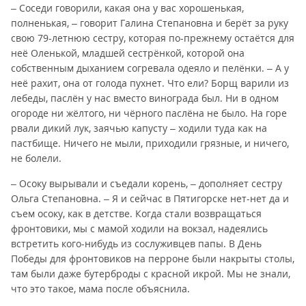
– Соседи говорили, какая она у вас хорошенькая,
полненькая, – говорит Галина Степановна и берёт за руку
свою 79-летнюю сестру, которая по-прежнему остаётся для
неё Оленькой, младшей сестрёнкой, которой она
собственным дыханием согревала одеяло и пелёнки. – А у
неё рахит, она от голода пухнет. Что ели? Борщ варили из
лебеды, паслён у нас вместо винограда был. Ни в одном
огороде ни жёлтого, ни чёрного паслёна не было. На горе
рвали дикий лук, заячью капусту – ходили туда как на
пастбище. Ничего не мыли, приходили грязные, и ничего,
не болели.
– Осоку вырывали и съедали корень, – дополняет сестру
Ольга Степановна. – Я и сейчас в Пятигорске нет-нет да и
съем осоку, как в детстве. Когда стали возвращаться
фронтовики, мы с мамой ходили на вокзал, надеялись
встретить кого-нибудь из сослуживцев папы. В День
Победы для фронтовиков на перроне были накрыты столы,
там были даже бутерброды с красной икрой. Мы не знали,
что это такое, мама после объяснила.