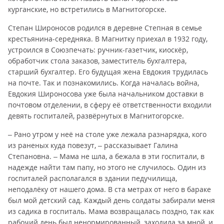
курганские, но встретились в Магнитогорске.
Степан Широносов родился в деревне Степная в семье
крестьянина-середняка. В Магнитку приехал в 1932 году,
устроился в Союзпечать: ручник-газетчик, киоскёр,
обработчик стола заказов, заместитель бухгалтера,
старший бухгалтер. Его будущая жена Евдокия трудилась
на почте. Так и познакомились. Когда началась война,
Евдокия Широносова уже была начальником доставки в
почтовом отделении, в сферу её ответственности входили
девять госпиталей, развёрнутых в Магнитогорске.
– Рано утром у неё на столе уже лежала разнарядка, кого
из раненых куда повезут, – рассказывает Галина
Степановна. – Мама не шла, а бежала в эти госпитали, в
надежде найти там папу, но этого не случилось. Один из
госпиталей располагался в здании педучилища,
неподалёку от нашего дома. В ста метрах от него в бараке
был мой детский сад. Каждый день солдаты забирали меня
из садика в госпиталь. Мама возвращалась поздно, так как
рабочий день был ненормированный, заходила за мной, и