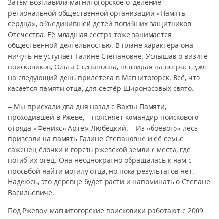
Затем возглавила магнитогорское отделение
региональной общественной организации «Память
сердца», объединившей детей погибших защитников
Отечества. Её младшая сестра тоже занимается
общественной деятельностью. В плане характера она
ничуть не уступает Галине Степановне. Услышав о визите
поисковиков, Ольга Степановна, невзирая на возраст, уже
на следующий день прилетела в Магнитогорск. Всё, что
касается памяти отца, для сестёр Широносовых свято.
– Мы приехали два дня назад с Вахты Памяти,
проходившей в Ржеве, – поясняет командир поискового
отряда «Феникс» Артём Любецкий. – Из «боевого» леса
привезли на память Галине Степановне и её семье
саженец ёлочки и горсть ржевской земли с места, где
погиб их отец. Она неоднократно обращалась к нам с
просьбой найти могилу отца, но пока результатов нет.
Надеюсь, это деревце будет расти и напоминать о Степане
Васильевиче.
Под Ржевом магнитогорские поисковики работают с 2009