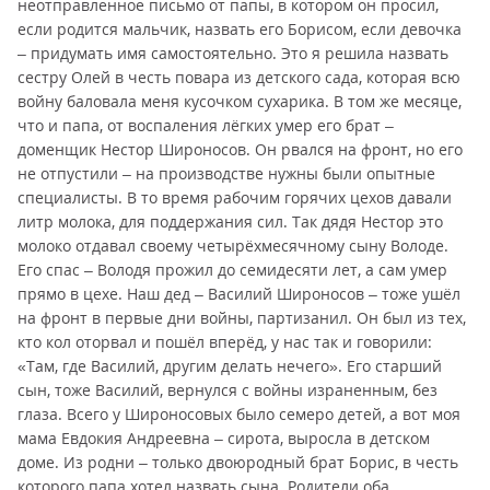
неотправленное письмо от папы, в котором он просил,
если родится мальчик, назвать его Борисом, если девочка
– придумать имя самостоятельно. Это я решила назвать
сестру Олей в честь повара из детского сада, которая всю
войну баловала меня кусочком сухарика. В том же месяце,
что и папа, от воспаления лёгких умер его брат –
доменщик Нестор Широносов. Он рвался на фронт, но его
не отпустили – на производстве нужны были опытные
специалисты. В то время рабочим горячих цехов давали
литр молока, для поддержания сил. Так дядя Нестор это
молоко отдавал своему четырёхмесячному сыну Володе.
Его спас – Володя прожил до семидесяти лет, а сам умер
прямо в цехе. Наш дед – Василий Широносов – тоже ушёл
на фронт в первые дни войны, партизанил. Он был из тех,
кто кол оторвал и пошёл вперёд, у нас так и говорили:
«Там, где Василий, другим делать нечего». Его старший
сын, тоже Василий, вернулся с войны израненным, без
глаза. Всего у Широносовых было семеро детей, а вот моя
мама Евдокия Андреевна – сирота, выросла в детском
доме. Из родни – только двоюродный брат Борис, в честь
которого папа хотел назвать сына. Родители оба