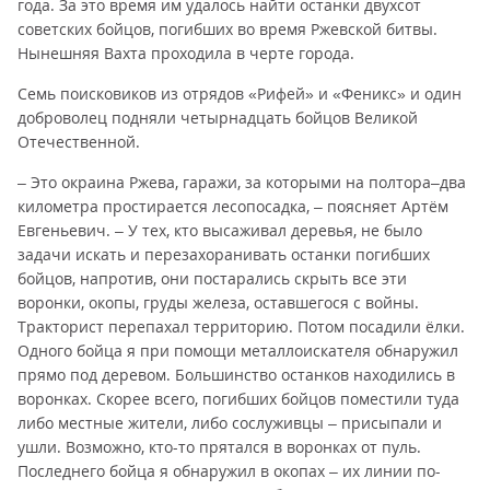
года. За это время им удалось найти останки двухсот
советских бойцов, погибших во время Ржевской битвы.
Нынешняя Вахта проходила в черте города.
Семь поисковиков из отрядов «Рифей» и «Феникс» и один
доброволец подняли четырнадцать бойцов Великой
Отечественной.
– Это окраина Ржева, гаражи, за которыми на полтора–два
километра простирается лесопосадка, – поясняет Артём
Евгеньевич. – У тех, кто высаживал деревья, не было
задачи искать и перезахоранивать останки погибших
бойцов, напротив, они постарались скрыть все эти
воронки, окопы, груды железа, оставшегося с войны.
Тракторист перепахал территорию. Потом посадили ёлки.
Одного бойца я при помощи металлоискателя обнаружил
прямо под деревом. Большинство останков находились в
воронках. Скорее всего, погибших бойцов поместили туда
либо местные жители, либо сослуживцы – присыпали и
ушли. Возможно, кто-то прятался в воронках от пуль.
Последнего бойца я обнаружил в окопах – их линии по-