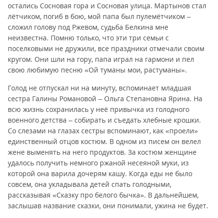
остались Сосновая гора и Сосновая улица. Мартынов стал
лётчиком, погиб в бою, мой папа был пулемётчиком –
сложил голову под Ржевом, судьба Белкина мне
неизвестна. Помню только, что эти три семьи с
поселковыми не дружили, все праздники отмечали своим
кругом. Они шли на гору, папа играл на гармони и пел
свою любимую песню «Ой туманы мои, растуманы».
Голод не отпускал ни на минуту, вспоминает младшая
сестра Галины Романовой – Ольга Степановна Ярина. На
всю жизнь сохранилась у неё привычка из голодного
военного детства – собирать и съедать хлебные крошки.
Со слезами на глазах сестры вспоминают, как «проели»
единственный отцов костюм. В одном из писем он велел
жене выменять на него продуктов. За костюм женщине
удалось получить немного ржаной несеяной муки, из
которой она варила дочерям кашу. Когда еды не было
совсем, она укладывала детей спать голодными,
рассказывая «Сказку про белого бычка». В дальнейшем,
заслышав название сказки, они понимали, ужина не будет.