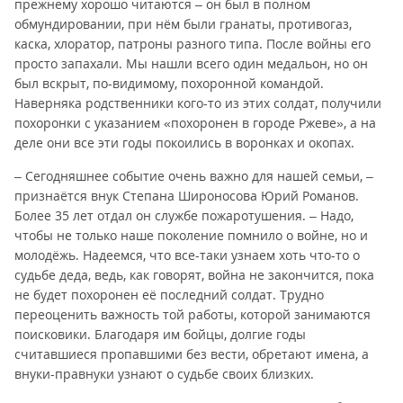
прежнему хорошо читаются – он был в полном
обмундировании, при нём были гранаты, противогаз,
каска, хлоратор, патроны разного типа. После войны его
просто запахали. Мы нашли всего один медальон, но он
был вскрыт, по-видимому, похоронной командой.
Наверняка родственники кого-то из этих солдат, получили
похоронки с указанием «похоронен в городе Ржеве», а на
деле они все эти годы покоились в воронках и окопах.
– Сегодняшнее событие очень важно для нашей семьи, –
признаётся внук Степана Широносова Юрий Романов.
Более 35 лет отдал он службе пожаротушения. – Надо,
чтобы не только наше поколение помнило о войне, но и
молодёжь. Надеемся, что все-таки узнаем хоть что-то о
судьбе деда, ведь, как говорят, война не закончится, пока
не будет похоронен её последний солдат. Трудно
переоценить важность той работы, которой занимаются
поисковики. Благодаря им бойцы, долгие годы
считавшиеся пропавшими без вести, обретают имена, а
внуки-правнуки узнают о судьбе своих близких.