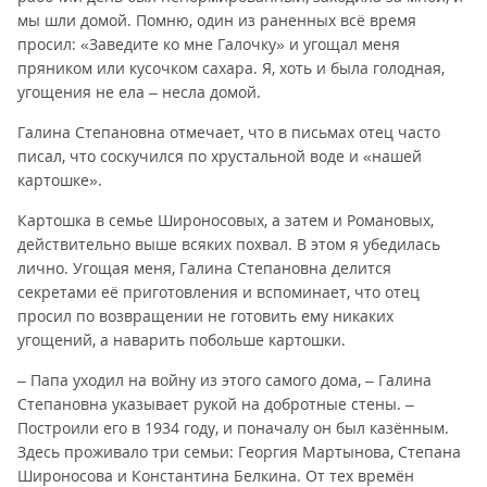
мы шли домой. Помню, один из раненных всё время
просил: «Заведите ко мне Галочку» и угощал меня
пряником или кусочком сахара. Я, хоть и была голодная,
угощения не ела – несла домой.
Галина Степановна отмечает, что в письмах отец часто
писал, что соскучился по хрустальной воде и «нашей
картошке».
Картошка в семье Широносовых, а затем и Романовых,
действительно выше всяких похвал. В этом я убедилась
лично. Угощая меня, Галина Степановна делится
секретами её приготовления и вспоминает, что отец
просил по возвращении не готовить ему никаких
угощений, а наварить побольше картошки.
– Папа уходил на войну из этого самого дома, – Галина
Степановна указывает рукой на добротные стены. –
Построили его в 1934 году, и поначалу он был казённым.
Здесь проживало три семьи: Георгия Мартынова, Степана
Широносова и Константина Белкина. От тех времён