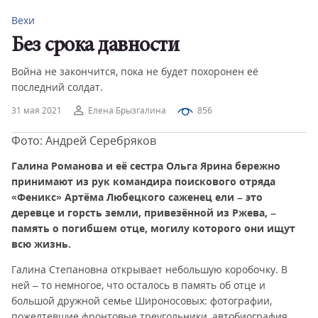
Вехи
Без срока давности
Война не закончится, пока не будет похоронен её
последний солдат.
31 мая 2021
Елена Брызгалина
856
Фото: Андрей Серебряков
Галина Романова и её сестра Ольга Ярина бережно
принимают из рук командира поискового отряда
«Феникс» Артёма Любецкого саженец ели – это
деревце и горсть земли, привезённой из Ржева, –
память о погибшем отце, могилу которого они ищут
всю жизнь.
Галина Степановна открывает небольшую коробочку. В
ней – то немногое, что осталось в память об отце и
большой дружной семье Широносовых: фотографии,
пожелтевшие фронтовые треугольники, автобиография