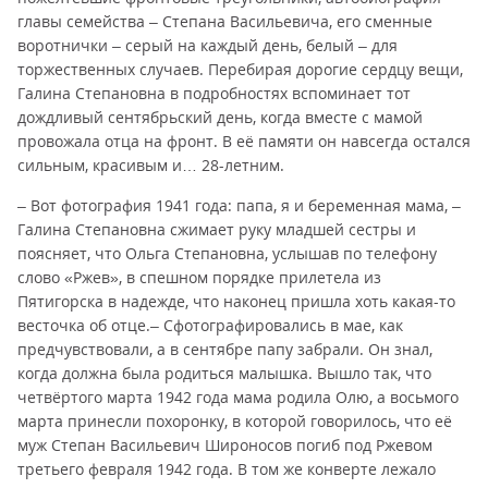
главы семейства – Степана Васильевича, его сменные
воротнички – серый на каждый день, белый – для
торжественных случаев. Перебирая дорогие сердцу вещи,
Галина Степановна в подробностях вспоминает тот
дождливый сентябрьский день, когда вместе с мамой
провожала отца на фронт. В её памяти он навсегда остался
сильным, красивым и… 28-летним.
– Вот фотография 1941 года: папа, я и беременная мама, –
Галина Степановна сжимает руку младшей сестры и
поясняет, что Ольга Степановна, услышав по телефону
слово «Ржев», в спешном порядке прилетела из
Пятигорска в надежде, что наконец пришла хоть какая-то
весточка об отце.– Сфотографировались в мае, как
предчувствовали, а в сентябре папу забрали. Он знал,
когда должна была родиться малышка. Вышло так, что
четвёртого марта 1942 года мама родила Олю, а восьмого
марта принесли похоронку, в которой говорилось, что её
муж Степан Васильевич Широносов погиб под Ржевом
третьего февраля 1942 года. В том же конверте лежало