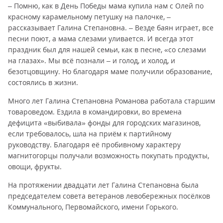
– Помню, как в День Победы мама купила нам с Олей по
красному карамельному петушку на палочке, –
рассказывает Галина Степановна. – Везде баян играет, все
песни поют, а мама слезами уливается. И всегда этот
праздник был для нашей семьи, как в песне, «со слезами
на глазах». Мы всё познали – и голод, и холод, и
безотцовщину. Но благодаря маме получили образование,
состоялись в жизни.
Много лет Галина Степановна Романова работала старшим
товароведом. Ездила в командировки, во времена
дефицита «выбивала» фонды для городских магазинов,
если требовалось, шла на приём к партийному
руководству. Благодаря её пробивному характеру
магнитогорцы получали возможность покупать продукты,
овощи, фрукты.
На протяжении двадцати лет Галина Степановна была
председателем совета ветеранов левобережных посёлков
Коммунального, Первомайского, имени Горького.