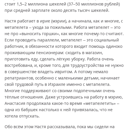
стоит 1,5–2 миллиона шекелей (37–50 миллионов рублей)
при средней зарплате около десять тысяч шекелей.
Настя работает в ирие (мэрии), а начинала, как и многие, с
метапелета – ухода за пожилыми. Работа метапелет – это
не про «выносить горшки», как многие почему-то считают.
Если проводить параллели,­ метапелет – это социальный
работник, в обязанности которого входит помощь одиноко
проживающим пенсионерам: сходить в магазин,
приготовить еду, сделать лёгкую уборку. Работа очень
востребована, и, кроме того, для трудоустройства не нужно
в совершенстве владеть ивритом. А потому немало
репатриантов, особенно с маленькими детьми, начинает
свой трудовой путь в Израиле именно с метапелета.
Многие поддерживают со своими подопечными очень
тёплые отношения. Даже устроившись на работу в мэрию,
Анастасия продолжала какое-то время «метапелетить» –
одна из бабушек настолько к ней привязалась, что не
хотела отпускать.
Обо всём этом Настя рассказывала, пока мы сидели на