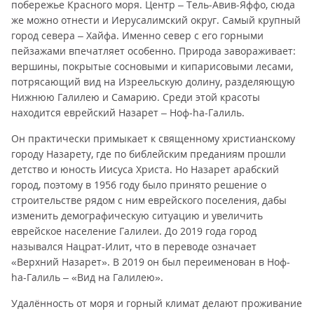
побережье Красного моря. Центр – Тель-Авив-Яффо, сюда
же можно отнести и Иерусалимский округ. Самый крупный
город севера – Хайфа. Именно север с его горными
пейзажами впечатляет особенно. Природа завораживает:
вершины, покрытые сосновыми и кипарисовыми лесами,
потрясающий вид на Изреельскую долину, разделяющую
Нижнюю Галилею и Самарию. Среди этой красоты
находится еврейский Назарет – Ноф-ha-Галиль.
Он практически примыкает к священному христианскому
городу Назарету, где по библейским преданиям прошли
детство и юность Иисуса Христа. Но Назарет арабский
город, поэтому в 1956 году было принято решение о
строительстве рядом с ним еврейского поселения, дабы
изменить демографическую ситуацию и увеличить
еврейское население Галилеи. До 2019 года город
назывался Нацрат-Илит, что в переводе означает
«Верхний Назарет». В 2019 он был переименован в Ноф-
hа-Галиль – «Вид на Галилею».
Удалённость от моря и горный климат делают проживание