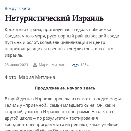
Вокруг света
Нетуристический Израиль
Крохотная страна, протянувшаяся вдоль побережья
Средиземного моря, рукотворный рай, выросший среди
пустынь и болот, колыбель цивилизации и центр
непрекращающихся военных конфликтов – и всё это
Израиль.
28 июля 2023
Мария Митлина
1354
Фото: Мария Митлина
Продолжение, начало
здесь
.
Второй день в Израиле провела в гостях в городке Ноф-а-
Галиль у «приёмной» семьи младшего сына. Он, как и
старший, учится в Израиле по программе Наале, но в
другой школе – по результатам тестирования
координаторы программы сами решают, какое учебное
заведение подойдёт ребёнку лучше всего.