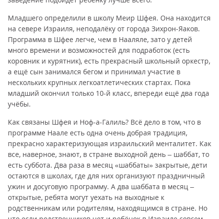
Младшего определили в школу Меир Шфея. Она находится
на севере Израиля, неподалёку от города Зихрон-Яаков.
Программа в Шфее легче, чем в Нааляле, зато у детей
много времени и возможностей для подработок (есть
коровник и курятник), есть прекрасный школьный оркестр,
а ещё сын занимался бегом и принимал участие в
нескольких крупных легкоатлетических стартах. Пока
младший окончил только 10-й класс, впереди ещё два года
учёбы.
Как связаны Шфея и Ноф-а-Галиль? Всё дело в том, что в
программе Наале есть одна очень добрая традиция,
прекрасно характеризующая израильский менталитет. Как
все, наверное, знают, в стране выходной день – шаббат, то
есть суббота. Два раза в месяц «шаббаты» закрытые, дети
остаются в школах, где для них организуют праздничный
ужин и досуговую программу. А два шаббата в месяц –
открытые, ребята могут уехать на выходные к
родственникам или родителям, находящимся в стране. Но
что если родственников нет и ребёнок в Израиле совсем