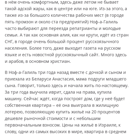
в нём очень комфортным, здесь даже летом не бывает
такой адской жары, как в центре или на юге. Из-за этого, а
также из-за большого количества рабочих мест (в городе
пять промзон и около ста предприятий) Ноф-а-Галиль
часто выбирают для переезда репатрианты и молодые
семьи. А так как основная алия, как ни крути, идёт из стран
СНГ, в городе очень большой процент русскоязычного
населения. Более того, даже выходит газета на русском
языке и есть новостной русскоязычный сайт. Много здесь
и арабов, в основном христиан.
В Ноф-а-Галиль три года назад вместе с дочкой и сыном и
приехала из Беларуси Анастасия, мама подруги младшего
сына. Говорит, только здесь и начала жить по-настоящему.
За три года выучила иврит, сдала на права, купила
машину. Сейчас ждёт, когда построят дом, где у неё будет
собственная квартира – её она выиграла в жилищную
лотерею, позволяющую купить жильё на 20 процентов
дешевле рыночной стоимости и с небольшим
первоначальным взносом. Цены на жильё в Израиле, к
слову, одни из самых высоких в мире, квартира в среднем