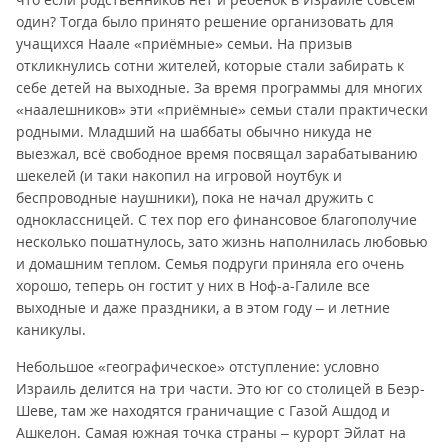
один? Тогда было принято решение организовать для
учащихся Наале «приёмные» семьи. На призыв
откликнулись сотни жителей, которые стали забирать к
себе детей на выходные. За время программы для многих
«наалешников» эти «приёмные» семьи стали практически
родными. Младший на шаббаты обычно никуда не
выезжал, всё свободное время посвящал зарабатыванию
шекелей (и таки накопил на игровой ноутбук и
беспроводные наушники), пока не начал дружить с
одноклассницей. С тех пор его финансовое благополучие
несколько пошатнулось, зато жизнь наполнилась любовью
и домашним теплом. Семья подруги приняла его очень
хорошо, теперь он гостит у них в Ноф-а-Галиле все
выходные и даже праздники, а в этом году – и летние
каникулы.
Небольшое «географическое» отступление: условно
Израиль делится на три части. Это юг со столицей в Беэр-
Шеве, там же находятся граничащие с Газой Ашдод и
Ашкелон. Самая южная точка страны – курорт Эйлат на