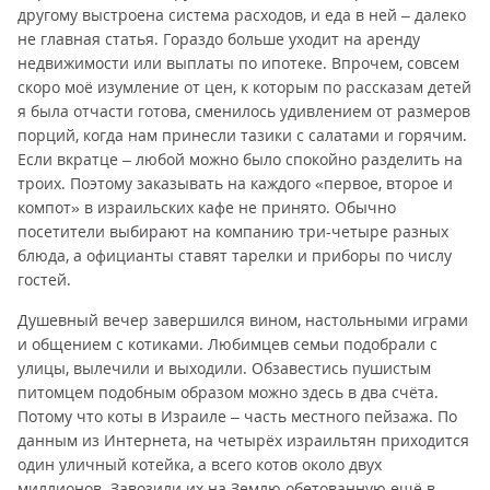
другому выстроена система расходов, и еда в ней – далеко
не главная статья. Гораздо больше уходит на аренду
недвижимости или выплаты по ипотеке. Впрочем, совсем
скоро моё изумление от цен, к которым по рассказам детей
я была отчасти готова, сменилось удивлением от размеров
порций, когда нам принесли тазики с салатами и горячим.
Если вкратце – любой можно было спокойно разделить на
троих. Поэтому заказывать на каждого «первое, второе и
компот» в израильских кафе не принято. Обычно
посетители выбирают на компанию три-четыре разных
блюда, а официанты ставят тарелки и приборы по числу
гостей.
Душевный вечер завершился вином, настольными играми
и общением с котиками. Любимцев семьи подобрали с
улицы, вылечили и выходили. Обзавестись пушистым
питомцем подобным образом можно здесь в два счёта.
Потому что коты в Израиле – часть местного пейзажа. По
данным из Интернета, на четырёх израильтян приходится
один уличный котейка, а всего котов около двух
миллионов. Завозили их на Землю обетованную ещё в