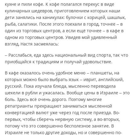
кухне и пили кофе. К кофе полагался перекус в виде
кулинарных шедевров, приготовлением которых наши
дети занялись на каникулах: булочки с корицей, шашлык,
рыба, салатики. После этого поехали в город, точнее – в
один из торговых центров, а если ещё точнее – в кафе в
одном из торговых центров. Увидев мой удивленный
взгляд, Настя засмеялась:
­– Расслабься, еда здесь национальный вид спорта, так что
приобщайся к традициям и получай удовольствие.
В кафе оказалось очень удобное меню – планшеты, на
которых можно было выбрать язык – иврит, английский,
русский. Пока изучала блюда, мысленно переводила
шекели в рубли и ужасалась. Вообще цены в Израиле – это
боль. Здесь всё очень дорого. Поэтому многие
репатрианты прекращают заниматься мысленной
конвертацией валют уже через год после приезда. Во-
первых, чтобы сберечь нервную систему, а во-вторых,
потому что это совершенно бесполезное занятие. В
Израиле не только другие доходы, но и совершенно по-