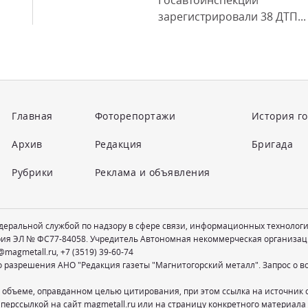
Госавтоинспекции
зарегистрировали 38 ДТП...
Главная
Фоторепортажи
История г
Архив
Редакция
Бригада
Рубрики
Реклама и объявления
едеральной службой по надзору в сфере связи, информационных технолог
рия ЭЛ № ФС77-84058. Учредитель Автономная некоммерческая организац
@magmetall.ru
,
+7 (3519) 39-60-74
о разрешения АНО "Редакция газеты "Магнитогорский металл". Запрос о 
 объеме, оправданном целью цитирования, при этом ссылка на источник 
перссылкой на сайт magmetall.ru или на страницу конкретного материала