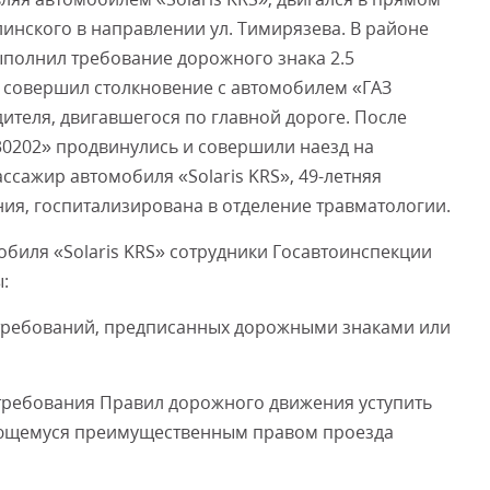
линского в направлении ул. Тимирязева. В районе
ыполнил требование дорожного знака 2.5
Смот
 совершил столкновение с автомобилем «ГАЗ
ителя, двигавшегося по главной дороге. После
330202» продвинулись и совершили наезд на
ассажир автомобиля «Solaris KRS», 49-летняя
ия, госпитализирована в отделение травматологии.
обиля «Solaris KRS» сотрудники Госавтоинспекции
:
е требований, предписанных дорожными знаками или
е требования Правил дорожного движения уступить
зующемуся преимущественным правом проезда