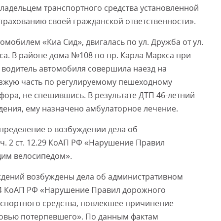
 владельцем транспортного средства установленной
трахованию своей гражданской ответственности».
томобилем «Киа Сид», двигалась по ул. Дружба от ул.
са. В районе дома №108 по пр. Карла Маркса при
водитель автомобиля совершила наезд на
езжую часть по регулируемому пешеходному
ора, не спешившись. В результате ДТП 46-летний
дения, ему назначено амбулаторное лечение.
пределение о возбуждении дела об
. 2 ст. 12.29 КоАП РФ «Нарушение Правил
им велосипедом».
ждений возбуждены дела об административном
.24 КоАП РФ «Нарушение Правил дорожного
нспортного средства, повлекшее причинение
ровью потерпевшего». По данным фактам