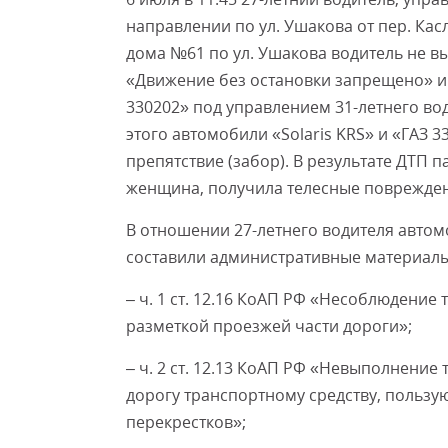
направлении по ул. Ушакова от пер. Кас
дома №61 по ул. Ушакова водитель не в
«Движение без остановки запрещено» и
330202» под управлением 31-летнего вод
этого автомобили «Solaris KRS» и «ГАЗ 
препятствие (забор). В результате ДТП п
женщина, получила телесные поврежден
В отношении 27-летнего водителя автом
составили административные материалы
– ч. 1 ст. 12.16 КоАП РФ «Несоблюдени
разметкой проезжей части дороги»;
– ч. 2 ст. 12.13 КоАП РФ «Невыполнени
дорогу транспортному средству, поль
перекрестков»;