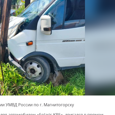
ии УМВД России по г. Магнитогорску
вляя автомобилем «Solaris KRS», двигался в прямом