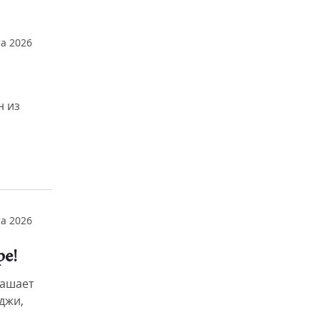
та 2026
н из
та 2026
ре!
лашает
джи,