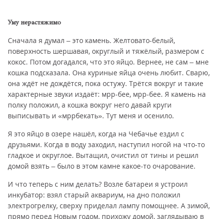
Уму нерастяжимо
Сначала я думал – это камень. Желтовато-белый,
поверхность шершавая, округлый и тяжёлый, размером с
кокос. Потом догадался, что это яйцо. Вернее, не сам – мне
кошка подсказала. Она куриные яйца очень любит. Сварю,
она ждёт не дождётся, пока остужу. Трётся вокруг и такие
характерные звуки издаёт: мрр-бее, мрр-бее. Я камень на
полку положил, а кошка вокруг него давай круги
выписывать и «мррбекать». Тут меня и осенило.
Я это яйцо в озере нашёл, когда на Чебачье ездил с
друзьями. Когда в воду заходил, наступил ногой на что-то
гладкое и округлое. Вытащил, очистил от тины и решил
домой взять – было в этом камне какое-то очарование.
И что теперь с ним делать? Возле батареи я устроил
инкубатор: взял старый аквариум, на дно положил
электрогрелку, сверху приделал лампу помощнее. А зимой,
прямо перед Новым годом, прихожу домой, заглядываю в