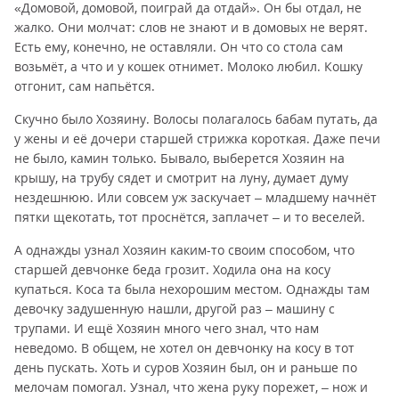
«Домовой, домовой, поиграй да отдай». Он бы отдал, не
жалко. Они молчат: слов не знают и в домовых не верят.
Есть ему, конечно, не оставляли. Он что со стола сам
возьмёт, а что и у кошек отнимет. Молоко любил. Кошку
отгонит, сам напьётся.
Скучно было Хозяину. Волосы полагалось бабам путать, да
у жены и её дочери старшей стрижка короткая. Даже печи
не было, камин только. Бывало, выберется Хозяин на
крышу, на трубу сядет и смотрит на луну, думает думу
нездешнюю. Или совсем уж заскучает – младшему начнёт
пятки щекотать, тот проснётся, заплачет – и то веселей.
А однажды узнал Хозяин каким-то своим способом, что
старшей девчонке беда грозит. Ходила она на косу
купаться. Коса та была нехорошим местом. Однажды там
девочку задушенную нашли, другой раз – машину с
трупами. И ещё Хозяин много чего знал, что нам
неведомо. В общем, не хотел он девчонку на косу в тот
день пускать. Хоть и суров Хозяин был, он и раньше по
мелочам помогал. Узнал, что жена руку порежет, – нож и