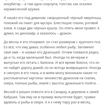
инкубатор – а там одна скорлупа, толстая, как осколки
керамической кружки.
Я нашёл его под диваном: сморщенный чёрный зверёныш,
похожий на пакет для мусора. Блестящие глазки, роговой
клюв. А сзади два чёрных крыла. Он опять меня провёл: я
думал, он динозавр, а оказалось – дракон.
До весны я его откормил: он стал размером с крупного пса.
Ел всё, что ему давал, особенно любил рыбу. Запомнил
своё имя – я назвал его Дракошей. Огнём плевался редко,
да и то, когда маленький был. Иногда по вечерам я
выпускал его летать с балкона. И всё время боялся, что он
не найдёт дорогу домой, но он всегда возвращался. Иногда
я смотрел в его глаза, и в моём мозгу возникали какие-то
расплывчатые картины: множество драконов на скалах,
озёра, полные рыбы, земля с высоты драконьего полёта…
Весной я решил отвезти его в Санарку, в деревню к своей
бабушке. Там ему не в пример вольготнее будет, травки
вдоволь и рыбы в озере. А я к нему пару раз в месяц