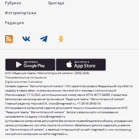
Рубрики
Бригада
Фоторепортажи
Редакция
АНО «Редакция газеты «Магнитогорский металл». (2005-2026).
Пользовательское соглашение
Digital-агентство Uralmedias
Сетевое издание "Магнитогорский металл" (16+) зарегистрировано Федеральной службой по
надзору в сфере связи, информационных технологий и массовых коммуникаций
(Роскомнадзор) 17.10.2022, регистрационный номер серия ЭЛ № ФС77-84058. Учредитель
Автономная некоммерческая организация "Редакция газеты "Магнитогорский металл".
Главный редактор Наумов Е.М.,
inbox@magmetall.ru
,
+7 (3519) 39-60-74
Использование материалов издания допускается только с письменного разрешения АНО
"Редакция газеты "Магнитогорский металл". Запрос о возможности использования
направляется по адресу
inbox@magmetall.ru
.
Цитирование материалов допускается без согласия правообладателя в объеме, оправданном
целью цитирования, при этом ссылка на источник обязательно должна содержать указание
на "Магнитогорский металл" и являться гиперссылкой на сайт magmetall.ru или на страницу
конкретного материала на сайте magmetall.ru.