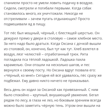
спаниели просто не умели ловить подачку в воздухе.
Сидели, смотрели и погибали первыми. Когда собак
становилось много, их уничтожали. Никогда не
отстреливали – зачем пугать отдыхающих? Просто
подмешивали яд в пищу.
Тот пёс был мощный, чёрный, с блестящей шерстью. Он
дежурил прямо у двери в столовую – самое хлебное место.
За него надо было драться. Когда Оксана с дочкой вышли
из столовой, он, конечно, был тут как тут. Хлеб взлетел в
воздух, лязг челюстей – отработанный трюк. Рита
погладила пса тёплой ладошкой. Ладошка пахла
карамелью. Они отошли на несколько шагов, и пес
вернулся к своему посту. Но Оксана вдруг позвала его:
«Чёрный, ко мне!» Сегодня ей всё удавалось, пёс сразу же
подбежал. Ему давно никто ничего не приказывал.
Весь день он ходил за Оксаной как привязанный. С ним
было спокойно – крупный, внушающий уважение. Бегал
рядом по лесу, в глаза не лез, но боковым зрением всегда
можно было заметить чёрную тень. Утром они вышли на