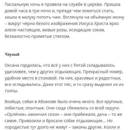
Пасхальную ночь я провела на службе в церкви. Пришла
домой часа в три ночи и, прежде чем ложиться спать,
зашла в малуху попить чаю. Взглянула на объёмную икону
– вокруг чёрно-белого изображения Иисуса Христа ярко
алели настоящие, живые розы, исходящие соком,
безжалостно примятые стеклом.
Чёрный
Оксана гордилась, что всё у них с Ритой складывалось
удачливее, чем у других отдыхающих. Прекрасный номер,
удобное место в столовой. На них, красивых и радостных,
все оглядывались. Даже этот пёс, и то сразу выделил их из
толпы.
Вообще, собак в Абзакове было очень много. Все крупные,
лобастые, опытные. Они сюда сбежались со всей округи.
«Орлёнок» закончил сезон – они прибежали, дача – то же
самое. Привозили и бросали собак отдыхающие... Но
породистые тут долго не живут – законы другие. Колли и