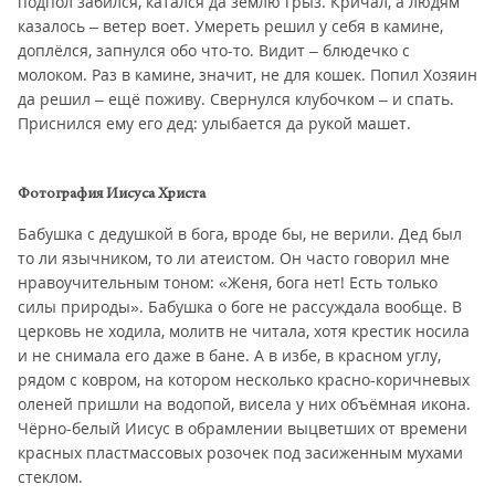
подпол забился, катался да землю грыз. Кричал, а людям
казалось – ветер воет. Умереть решил у себя в камине,
доплёлся, запнулся обо что-то. Видит – блюдечко с
молоком. Раз в камине, значит, не для кошек. Попил Хозяин
да решил – ещё поживу. Свернулся клубочком – и спать.
Приснился ему его дед: улыбается да рукой машет.
Фотография Иисуса Христа
Бабушка с дедушкой в бога, вроде бы, не верили. Дед был
то ли язычником, то ли атеистом. Он часто говорил мне
нравоучительным тоном: «Женя, бога нет! Есть только
силы природы». Бабушка о боге не рассуждала вообще. В
церковь не ходила, молитв не читала, хотя крестик носила
и не снимала его даже в бане. А в избе, в красном углу,
рядом с ковром, на котором несколько красно-коричневых
оленей пришли на водопой, висела у них объёмная икона.
Чёрно-белый Иисус в обрамлении выцветших от времени
красных пластмассовых розочек под засиженным мухами
стеклом.