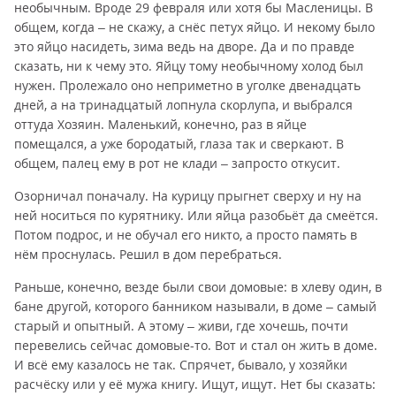
необычным. Вроде 29 февраля или хотя бы Масленицы. В
общем, когда – не скажу, а снёс петух яйцо. И некому было
это яйцо насидеть, зима ведь на дворе. Да и по правде
сказать, ни к чему это. Яйцу тому необычному холод был
нужен. Пролежало оно неприметно в уголке двенадцать
дней, а на тринадцатый лопнула скорлупа, и выбрался
оттуда Хозяин. Маленький, конечно, раз в яйце
помещался, а уже бородатый, глаза так и сверкают. В
общем, палец ему в рот не клади – запросто откусит.
Озорничал поначалу. На курицу прыгнет сверху и ну на
ней носиться по курятнику. Или яйца разобьёт да смеётся.
Потом подрос, и не обучал его никто, а просто память в
нём проснулась. Решил в дом перебраться.
Раньше, конечно, везде были свои домовые: в хлеву один, в
бане другой, которого банником называли, в доме – самый
старый и опытный. А этому – живи, где хочешь, почти
перевелись сейчас домовые-то. Вот и стал он жить в доме.
И всё ему казалось не так. Спрячет, бывало, у хозяйки
расчёску или у её мужа книгу. Ищут, ищут. Нет бы сказать: