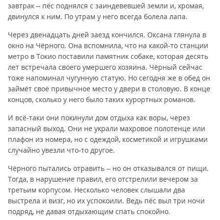
завтрак – пёс поднялся с заиндевевшей земли и, хромая,
двинулся к ним. По утрам у него всегда болела лапа.
Через двенадцать дней заезд кончился. Оксана глянула в
окно на Чёрного. Она вспомнила, что на какой-то станции
метро в Токио поставили памятник собаке, которая десять
лет встречала своего умершего хозяина. Чёрный сейчас
тоже напоминал чугунную статую. Но сегодня же в обед он
займёт своё привычное место у двери в столовую. В конце
концов, сколько у него было таких курортных романов.
И всё-таки они покинули дом отдыха как воры, через
запасный выход. Они не украли махровое полотенце или
плафон из номера, но с одеждой, косметикой и игрушками
случайно увезли что-то другое.
Чёрного пытались отравить – но он отказывался от пищи.
Тогда, в нарушение правил, его отстрелили вечером за
третьим корпусом. Несколько человек слышали два
выстрела и визг, но их успокоили. Ведь пёс выл три ночи
подряд, не давая отдыхающим спать спокойно.