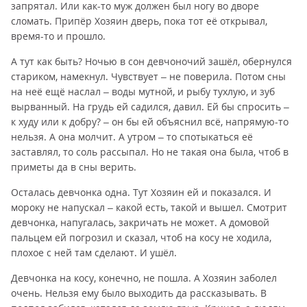
запрятал. Или как-то муж должен был ногу во дворе
сломать. Припёр Хозяин дверь, пока тот её открывал,
время-то и прошло.
А тут как быть? Ночью в сон девчоночий зашёл, обернулся
стариком, намекнул. Чувствует – не поверила. Потом сны
на неё ещё наслал – воды мутной, и рыбу тухлую, и зуб
вырванный. На грудь ей садился, давил. Ей бы спросить –
к худу или к добру? – он бы ей объяснил всё, напрямую-то
нельзя. А она молчит. А утром – то спотыкаться её
заставлял, то соль рассыпал. Но не такая она была, чтоб в
приметы да в сны верить.
Осталась девчонка одна. Тут Хозяин ей и показался. И
мороку не напускал – какой есть, такой и вышел. Смотрит
девчонка, напугалась, закричать не может. А домовой
пальцем ей погрозил и сказал, чтоб на косу не ходила,
плохое с ней там сделают. И ушёл.
Девчонка на косу, конечно, не пошла. А Хозяин заболел
очень. Нельзя ему было выходить да рассказывать. В