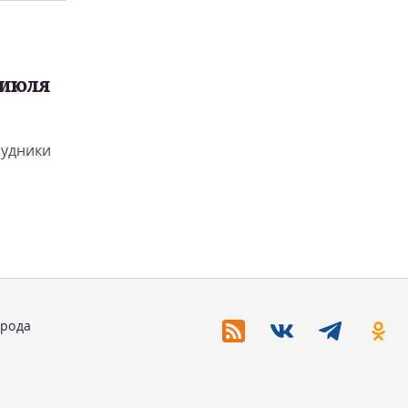
 июля
рудники
орода