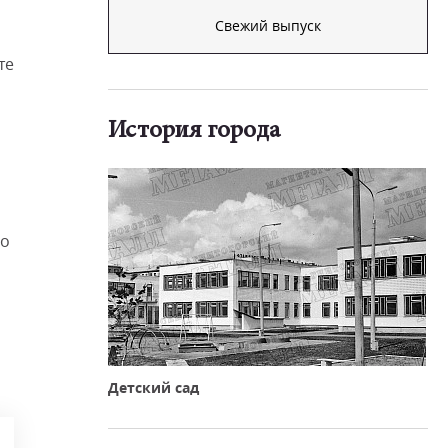
Свежий выпуск
те
История города
до
Детский сад