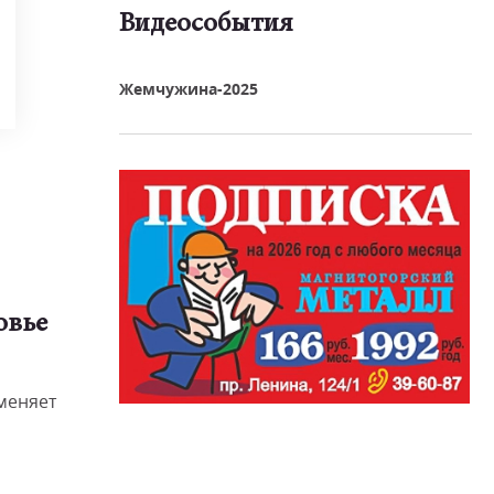
Видеособытия
реть видео
Жемчужина-2025
овье
меняет