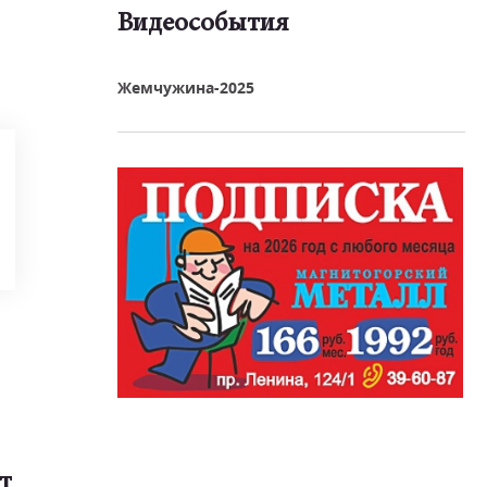
Видеособытия
реть видео
Жемчужина-2025
т