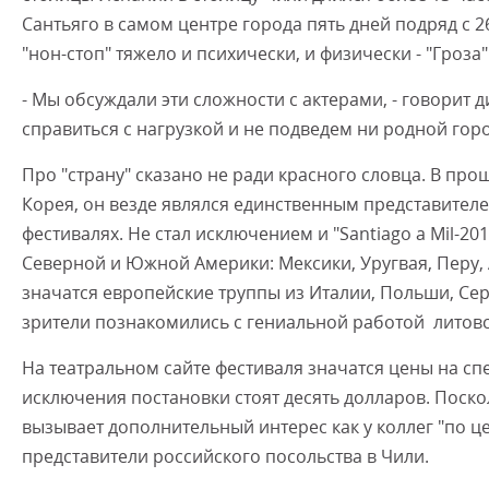
Сантьяго в самом центре города пять дней подряд с 26
"нон-стоп" тяжело и психически, и физически - "Гроз
- Мы обсуждали эти сложности с актерами, - говорит 
справиться с нагрузкой и не подведем ни родной горо
Про "страну" сказано не ради красного словца. В про
Корея, он везде являлся единственным представите
фестивалях. Не стал исключением и "Santiago a Mil-20
Северной и Южной Америки: Мексики, Уругвая, Перу, 
значатся европейские труппы из Италии, Польши, Серб
зрители познакомились с гениальной работой литов
На театральном сайте фестиваля значатся цены на сп
исключения постановки стоят десять долларов. Поско
вызывает дополнительный интерес как у коллег "по цех
представители российского посольства в Чили.