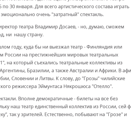
 по 30 января. Для всего артистического состава играть
а" эмоционально очень "затратный" спектакль.
директор театра Владимир Досаев, - но, думаю, сможем
д, ни нашу страну.
шлом году, куда бы ни выезжал театр - Финляндия или
лем России на престижнейших мировых театральных
11", на который съехались театральные коллективы из
Аргентины, Бразилии, а также Австралии и Африки. В аф
ии, Словении и Литвы. К слову, до "Грозы" чилийские
ского режиссера Эймунтаса Някрошюса "Отелло".
ектакли. Вполне демократичные - билеты на все без
льку наш театр единственный коллектив из России, сей ф
у", так у зрителей. Естественно, побывают на "Грозе" и