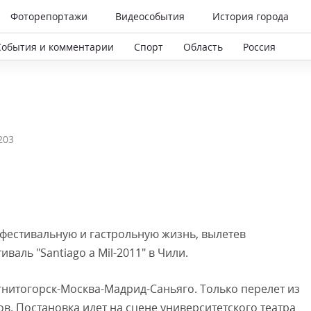
Фоторепортажи
Видеособытия
История города
События и комментарии
Спорт
Область
Россия
203
фестивальную и гастрольную жизнь, вылетев
ль "Santiago a Mil-2011" в Чили.
гнитогорск-Москва-Мадрид-Саньяго. Только перелет из
в. Постановка идет на сцене университетского театра