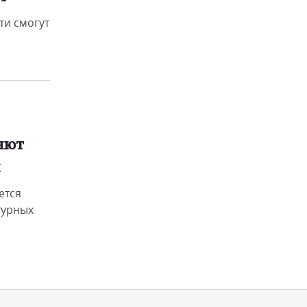
ти смогут
яют
и
ется
турных