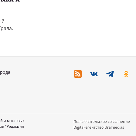
ый
рала.
орода
ий и массовых
Пользовательское соглашение
ия "Редакция
Digital-агентство Uralmedias