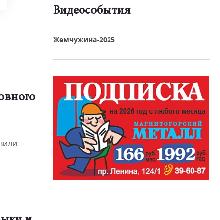
Видеособытия
реть видео
Жемчужина-2025
овного
вили
зыки и