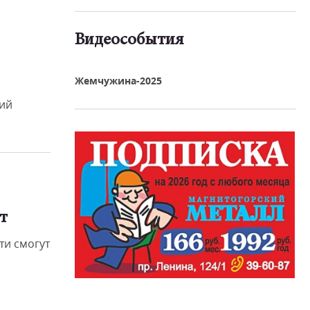
Видеособытия
реть видео
Жемчужина-2025
щий
т
ти смогут