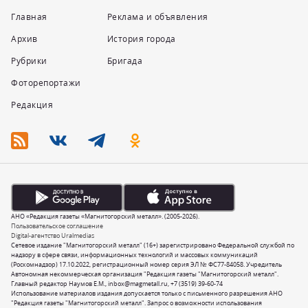
Главная
Реклама и объявления
Архив
История города
Рубрики
Бригада
Фоторепортажи
Редакция
АНО «Редакция газеты «Магнитогорский металл». (2005-2026).
Пользовательское соглашение
Digital-агентство Uralmedias
Сетевое издание "Магнитогорский металл" (16+) зарегистрировано Федеральной службой по
надзору в сфере связи, информационных технологий и массовых коммуникаций
(Роскомнадзор) 17.10.2022, регистрационный номер серия ЭЛ № ФС77-84058. Учредитель
Автономная некоммерческая организация "Редакция газеты "Магнитогорский металл".
Главный редактор Наумов Е.М.,
inbox@magmetall.ru
,
+7 (3519) 39-60-74
Использование материалов издания допускается только с письменного разрешения АНО
"Редакция газеты "Магнитогорский металл". Запрос о возможности использования