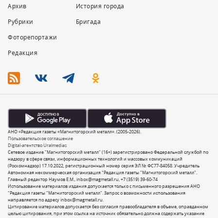
Архив
История города
Рубрики
Бригада
Фоторепортажи
Редакция
АНО «Редакция газеты «Магнитогорский металл». (2005-2026).
Пользовательское соглашение
Digital-агентство Uralmedias
Сетевое издание "Магнитогорский металл" (16+) зарегистрировано Федеральной службой по
надзору в сфере связи, информационных технологий и массовых коммуникаций
(Роскомнадзор) 17.10.2022, регистрационный номер серия ЭЛ № ФС77-84058. Учредитель
Автономная некоммерческая организация "Редакция газеты "Магнитогорский металл".
Главный редактор Наумов Е.М.,
inbox@magmetall.ru
,
+7 (3519) 39-60-74
Использование материалов издания допускается только с письменного разрешения АНО
"Редакция газеты "Магнитогорский металл". Запрос о возможности использования
направляется по адресу
inbox@magmetall.ru
.
Цитирование материалов допускается без согласия правообладателя в объеме, оправданном
целью цитирования, при этом ссылка на источник обязательно должна содержать указание