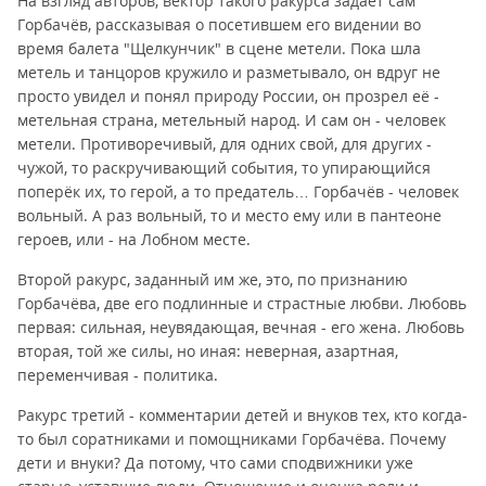
На взгляд авторов, вектор такого ракурса задаёт сам
Горбачёв, рассказывая о посетившем его видении во
время балета "Щелкунчик" в сцене метели. Пока шла
метель и танцоров кружило и разметывало, он вдруг не
просто увидел и понял природу России, он прозрел её -
метельная страна, метельный народ. И сам он - человек
метели. Противоречивый, для одних свой, для других -
чужой, то раскручивающий события, то упирающийся
поперёк их, то герой, а то предатель… Горбачёв - человек
вольный. А раз вольный, то и место ему или в пантеоне
героев, или - на Лобном месте.
Второй ракурс, заданный им же, это, по признанию
Горбачёва, две его подлинные и страстные любви. Любовь
первая: сильная, неувядающая, вечная - его жена. Любовь
вторая, той же силы, но иная: неверная, азартная,
переменчивая - политика.
Ракурс третий - комментарии детей и внуков тех, кто когда-
то был соратниками и помощниками Горбачёва. Почему
дети и внуки? Да потому, что сами сподвижники уже