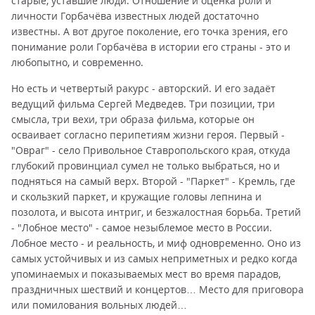
старые, уставшие люди. Отношение и оценка роли и
личности Горбачёва известных людей достаточно
известны. А вот другое поколение, его точка зрения, его
понимание роли Горбачёва в истории его страны - это и
любопытно, и современно.
Но есть и четвертый ракурс - авторский. И его задаёт
ведущий фильма Сергей Медведев. Три позиции, три
смысла, три вехи, три образа фильма, которые он
осваивает согласно перипетиям жизни героя. Первый -
"Овраг" - село Привольное Ставропольского края, откуда
глубокий провинциал сумел не только выбраться, но и
подняться на самый верх. Второй - "Паркет" - Кремль, где
и скользкий паркет, и кружащие головы лепнина и
позолота, и высота интриг, и безжалостная борьба. Третий
- "Лобное место" - самое незыблемое место в России.
Лобное место - и реальность, и миф одновременно. Оно из
самых устойчивых и из самых неприметных и редко когда
упоминаемых и показываемых мест во время парадов,
праздничных шествий и концертов… Место для приговора
или помилования вольных людей…