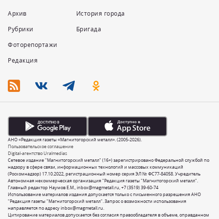
Архив
История города
Рубрики
Бригада
Фоторепортажи
Редакция
АНО «Редакция газеты «Магнитогорский металл». (2005-2026).
Пользовательское соглашение
Digital-агентство Uralmedias
Сетевое издание "Магнитогорский металл" (16+) зарегистрировано Федеральной службой по
надзору в сфере связи, информационных технологий и массовых коммуникаций
(Роскомнадзор) 17.10.2022, регистрационный номер серия ЭЛ № ФС77-84058. Учредитель
Автономная некоммерческая организация "Редакция газеты "Магнитогорский металл".
Главный редактор Наумов Е.М.,
inbox@magmetall.ru
,
+7 (3519) 39-60-74
Использование материалов издания допускается только с письменного разрешения АНО
"Редакция газеты "Магнитогорский металл". Запрос о возможности использования
направляется по адресу
inbox@magmetall.ru
.
Цитирование материалов допускается без согласия правообладателя в объеме, оправданном