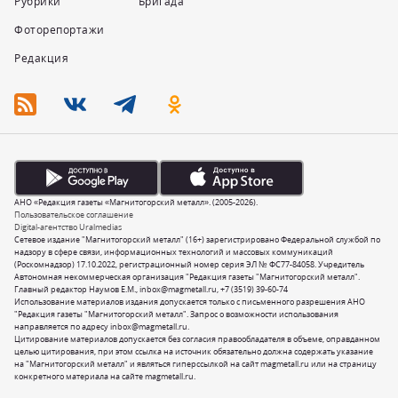
Рубрики
Бригада
Фоторепортажи
Редакция
АНО «Редакция газеты «Магнитогорский металл». (2005-2026).
Пользовательское соглашение
Digital-агентство Uralmedias
Сетевое издание "Магнитогорский металл" (16+) зарегистрировано Федеральной службой по
надзору в сфере связи, информационных технологий и массовых коммуникаций
(Роскомнадзор) 17.10.2022, регистрационный номер серия ЭЛ № ФС77-84058. Учредитель
Автономная некоммерческая организация "Редакция газеты "Магнитогорский металл".
Главный редактор Наумов Е.М.,
inbox@magmetall.ru
,
+7 (3519) 39-60-74
Использование материалов издания допускается только с письменного разрешения АНО
"Редакция газеты "Магнитогорский металл". Запрос о возможности использования
направляется по адресу
inbox@magmetall.ru
.
Цитирование материалов допускается без согласия правообладателя в объеме, оправданном
целью цитирования, при этом ссылка на источник обязательно должна содержать указание
на "Магнитогорский металл" и являться гиперссылкой на сайт magmetall.ru или на страницу
конкретного материала на сайте magmetall.ru.