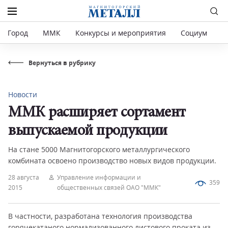
Город
ММК
Конкурсы и мероприятия
Социум
Р
Вернуться в рубрику
Новости
ММК расширяет сортамент
выпускаемой продукции
На стане 5000 Магнитогорского металлургического
комбината освоено производство новых видов продукции.
28 августа
Управление информации и
359
2015
общественных связей ОАО "ММК"
В частности, разработана технология производства
горячекатаного нормализованного листового проката из