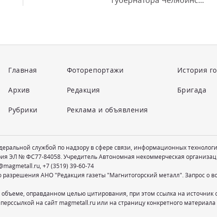
губернатора Челябинс...
Главная
Фоторепортажи
История г
Архив
Редакция
Бригада
Рубрики
Реклама и объявления
едеральной службой по надзору в сфере связи, информационных технолог
рия ЭЛ № ФС77-84058. Учредитель Автономная некоммерческая организац
@magmetall.ru
,
+7 (3519) 39-60-74
о разрешения АНО "Редакция газеты "Магнитогорский металл". Запрос о 
 объеме, оправданном целью цитирования, при этом ссылка на источник 
перссылкой на сайт magmetall.ru или на страницу конкретного материала