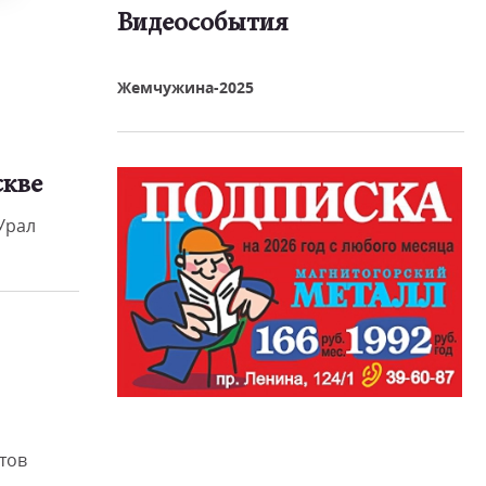
Видеособытия
реть видео
Жемчужина-2025
скве
Урал
тов