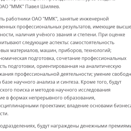
 ОАО "ММК" Павел Шиляев.
ыть работники ОАО "ММК", занятые инженерной
ственных профессиональных результатов, имеющие высш
ости, наличия учёного звания и степени. При оценке
читывают следующие аспекты: самостоятельность
овых материалов, машин, приборов, технологий;
омическая подготовка, сочетание профессиональных
ость подготовки, ориентированная на аналитическую
ржания профессиональной деятельности; умение свобод
базе научного анализа и синтеза. Кроме того, будут
ского поиска и методов научного исследования
тие в формах непрерывного образования,
исциплинарными проектами; владение основами бизнес
сти.
подразделениях, будут награждены денежными премиям