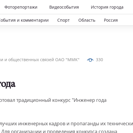
Фоторепортажи
Видеособытия
История города
События и комментарии
Спорт
Область
Россия
и и общественных связей ОАО "ММК"
330
ода
ртовал традиционный конкурс "Инженер года
лучших инженерных кадров и пропаганды их техническ
 Для организации и проведения конкурса создана