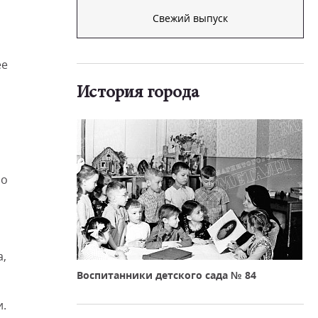
Свежий выпуск
ее
История города
но
а,
Воспитанники детского сада № 84
и.