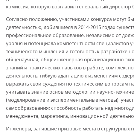
комиссия, которую возглавил генеральный директор
Согласно положению, участниками конкурса могут б
деятельностью, добившиеся в 2014-2015 годах суще
профессиональное образование, независимо от должн
уровня и потенциала компетентности специалистов у
технического мышления и готовность к разработке н
общенаучная, общеинженерная организационно-экон
знаний и практических навыков в работе; комплексн
деятельность, гибкую адаптацию к изменениям соде
выражать свои суждения по техническим вопросам на 
учитывать знание основ методологии научно-техниче
(моделирование и экспериментальные методы); учас
самообразования; способность работать над многод
менеджмента, маркетинга, инновационной деятельно
Инженеры, занявшие призовые места в структурных 