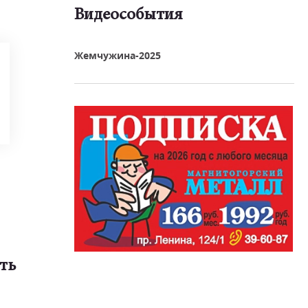
Видеособытия
реть видео
Жемчужина-2025
ть