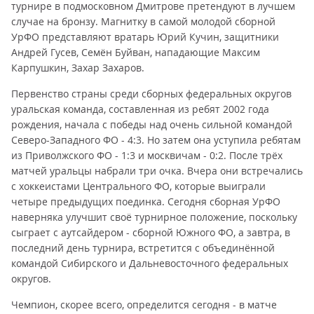
турнире в подмосковном Дмитрове претендуют в лучшем
случае на бронзу. Магнитку в самой молодой сборной
УрФО представляют вратарь Юрий Кучин, защитники
Андрей Гусев, Семён Буйван, нападающие Максим
Карпушкин, Захар Захаров.
Первенство страны среди сборных федеральных округов
уральская команда, составленная из ребят 2002 года
рождения, начала с победы над очень сильной командой
Северо-Западного ФО - 4:3. Но затем она уступила ребятам
из Приволжского ФО - 1:3 и москвичам - 0:2. После трёх
матчей уральцы набрали три очка. Вчера они встречались
с хоккеистами Центрального ФО, которые выиграли
четыре предыдущих поединка. Сегодня сборная УрФО
наверняка улучшит своё турнирное положение, поскольку
сыграет с аутсайдером - сборной Южного ФО, а завтра, в
последний день турнира, встретится с объединённой
командой Сибирского и Дальневосточного федеральных
округов.
Чемпион, скорее всего, определится сегодня - в матче