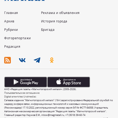
Главная
Реклама и объявления
Архив
История города
Рубрики
Бригада
Фоторепортажи
Редакция
АНО «Редакция газеты «Магнитогорский металл». (2005-2026).
Пользовательское соглашение
Digital-агентство Uralmedias
Сетевое издание "Магнитогорский металл" (16+) зарегистрировано Федеральной службой по
надзору в сфере связи, информационных технологий и массовых коммуникаций
(Роскомнадзор) 17.10.2022, регистрационный номер серия ЭЛ № ФС77-84058. Учредитель
Автономная некоммерческая организация "Редакция газеты "Магнитогорский металл".
Главный редактор Наумов Е.М.,
inbox@magmetall.ru
,
+7 (3519) 39-60-74