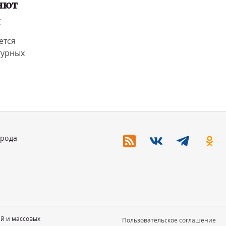
яют
и
ется
турных
орода
ий и массовых
Пользовательское соглашение