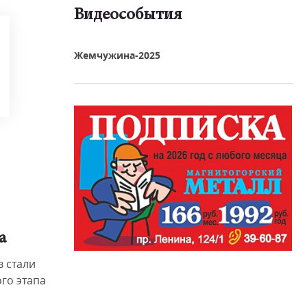
Видеособытия
реть видео
Жемчужина-2025
а
 стали
го этапа