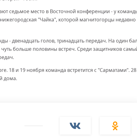
ают седьмое место в Восточной конференции - у команд
е нижегородская "Чайка", которой магнитогорцы недавно
ы - двенадцать голов, тринадцать передач. На один ба
ёл чуть больше половины встреч. Среди защитников самы
редач.
. 18 и 19 ноября команда встретится с "Сарматами". 28
й дома.