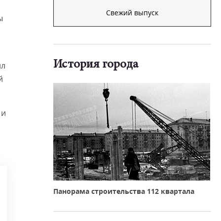
Свежий выпуск
ы
История города
лл
й
 и
Панорама строительства 112 квартала