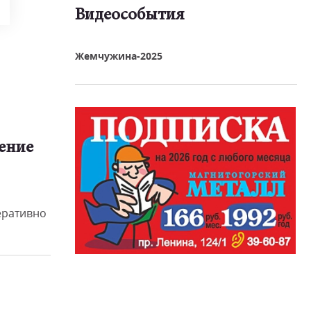
Видеособытия
реть видео
Жемчужина-2025
ение
еративно