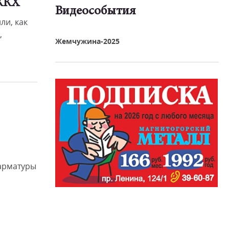
ЖКХ
Видеособытия
ли, как
реть видео
,
Жемчужина-2025
арматуры