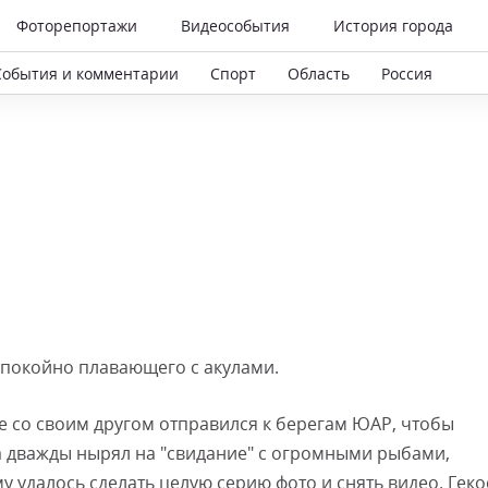
Фоторепортажи
Видеособытия
История города
События и комментарии
Спорт
Область
Россия
спокойно плавающего с акулами.
е со своим другом отправился к берегам ЮАР, чтобы
а дважды нырял на "свидание" с огромными рыбами,
му удалось сделать целую серию фото и снять видео. Геко