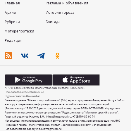
Главная
Реклама и объявления
Архив
История города
Рубрики
Бригада
Фоторепортажи
Редакция
АНО «Редакция газеты «Магнитогорский металл». (2005-2026).
Пользовательское соглашение
Digital-агентство Uralmedias
Сетевое издание "Магнитогорский металл" (16+) зарегистрировано Федеральной службой по
надзору в сфере связи, информационных технологий и массовых коммуникаций
(Роскомнадзор) 17.10.2022, регистрационный номер серия ЭЛ № ФС77-84058. Учредитель
Автономная некоммерческая организация "Редакция газеты "Магнитогорский металл".
Главный редактор Наумов Е.М.,
inbox@magmetall.ru
,
+7 (3519) 39-60-74
Использование материалов издания допускается только с письменного разрешения АНО
"Редакция газеты "Магнитогорский металл". Запрос о возможности использования
направляется по адресу
inbox@magmetall.ru
.