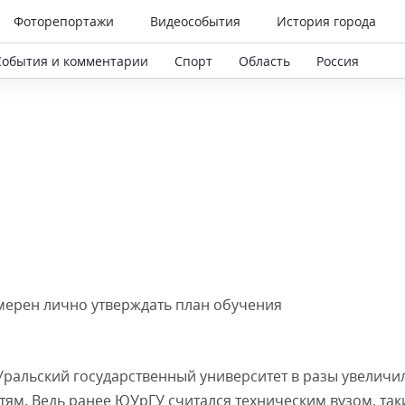
Фоторепортажи
Видеособытия
История города
События и комментарии
Спорт
Область
Россия
ерен лично утверждать план обучения
Уральский государственный университет в разы увеличи
ям. Ведь ранее ЮУрГУ считался техническим вузом, та