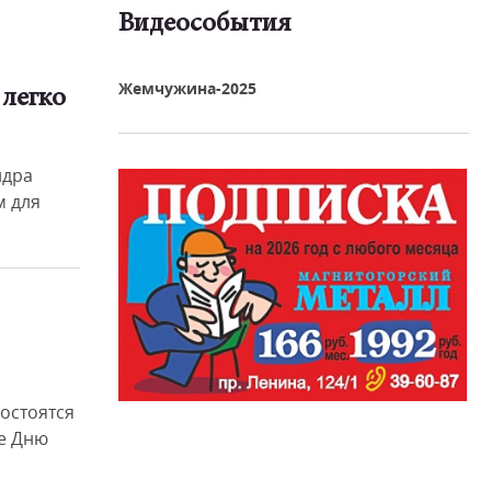
Видеособытия
реть видео
Жемчужина-2025
 легко
ндра
м для
состоятся
е Дню