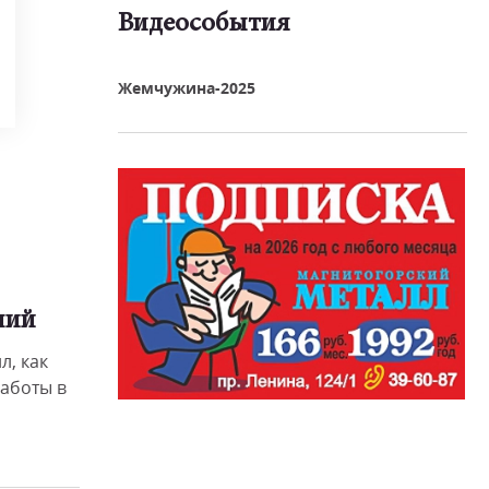
Видеособытия
реть видео
Жемчужина-2025
ний
л, как
аботы в