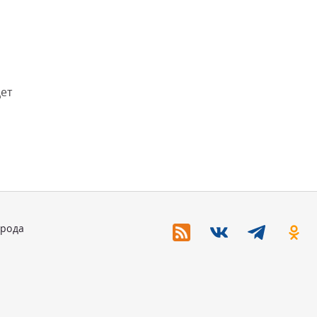
ет
орода