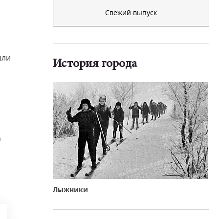
Свежий выпуск
ыли
История города
а
Лыжники