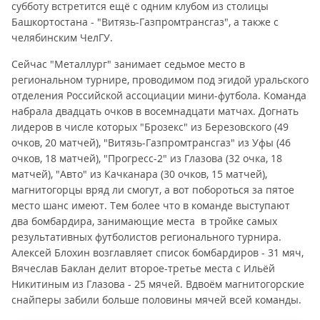
субботу встретится ещё с одним клубом из столицы
Башкортостана - "Витязь-Газпромтрансгаз", а также с
челябинским ЧелГУ.
Сейчас "Металлург" занимает седьмое место в
региональном турнире, проводимом под эгидой уральского
отделения Российской ассоциации мини-футбола. Команда
набрала двадцать очков в восемнадцати матчах. Догнать
лидеров в числе которых "Брозекс" из Березовского (49
очков, 20 матчей), "Витязь-Газпромтрансгаз" из Уфы (46
очков, 18 матчей), "Прогресс-2" из Глазова (32 очка, 18
матчей), "Авто" из Качканара (30 очков, 15 матчей),
магнитогорцы вряд ли смогут, а вот побороться за пятое
место шанс имеют. Тем более что в команде выступают
два бомбардира, занимающие места в тройке самых
результативных футболистов регионального турнира.
Алексей Блохин возглавляет список бомбардиров - 31 мяч,
Вячеслав Баклан делит второе-третье места с Ильёй
Никитиным из Глазова - 25 мячей. Вдвоём магнитогорские
снайперы забили больше половины мячей всей команды.