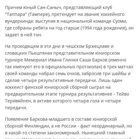
Причем юный Сан-Саныч, представляющий клуб
"Таппара" (Тампере), претендует на звание хоккейного
вундеркинда: выступая в национальной команде Суоми,
где собраны ребята на год старше (1994 года рождения), он
задает в ней тон.
На проходящем в эти дни в чешском Бржецлаве и
словацких Пьештянах представительном юниорском
турнире Мемориал Ивана Глинки Саша Барков (именно
так именуют его в официальных протоколах) в трех матчах
своей команды набрал семь очков, забросив три шайбы и
сделав четыре результативные передачи. Лишь один
хоккеист финской юниорской сборной сыграл на
предварительном этапе турнира результативнее - Тейво
Терявяйнен, в активе которого четыре гола и четыре
передачи.
Появление Баркова-младшего в составе юниорской
сборной Финляндии, а не России - факт неординарный, но
в какой-то степени закономерный. Нынешний главный