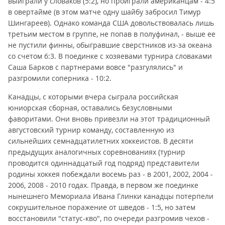
выиграли у словаков (5:2), но проиграли американцам - 4:5
в овертайме (в этом матче одну шайбу забросил Тимур
Шингареев). Однако команда США довольствовалась лишь
третьим местом в группе, не попав в полуфинал, - выше ее
не пустили финны, обыгравшие сверстников из-за океана
со счетом 6:3. В поединке с хозяевами турнира словаками
Саша Барков с партнерами вовсе "разгулялись" и
разгромили соперника - 10:2.
Канадцы, с которыми вчера сыграла российская
юниорская сборная, оставались безусловными
фаворитами. Они вновь привезли на этот традиционный
августовский турнир команду, составленную из
сильнейших семнадцатилетних хоккеистов. В десяти
предыдущих аналогичных соревнованиях (турнир
проводится одиннадцатый год подряд) представители
родины хоккея побеждали восемь раз - в 2001, 2002, 2004 -
2006, 2008 - 2010 годах. Правда, в первом же поединке
нынешнего Мемориала Ивана Глинки канадцы потерпели
сокрушительное поражение от шведов - 1:5, но затем
восстановили "статус-кво", по очереди разгромив чехов -