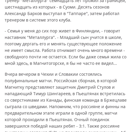
тренер "Металлурга" семнадцать лет прожил за границей,
шестнадцать из которых - в Суоми. Десять сезонов
Александр Барков выступал в "Таппаре", затем работал
тренером в системе этого клуба.
- Семья у меня до сих пор живет в Финляндии, - говорит
наставник "Металлурга". - Младший сын учится в школе,
поэтому дергать его и менять существующее положение
не имеет смысла. Работа отнимает очень много времени -
свободного почти не остается. Если бы даже семья жила со
мной здесь, в Магнитогорске, я бы не часто ее видел...
Вчера вечером в Чехии и Словакии состоялись
полуфинальные матчи. Российская сборная, в которой
Магнитку представляют защитник Дмитрий Стулов и
нападающий Тимур Шингареев, в Пьештянах встретилась
со сверстниками из Канады, финская команда в Бржецлаве
сыграла со шведами. Напомним, что россияне и финны на
предварительном этапе играли в одной группе, матчи
которой проходили в Пьештянах. Очный поединок
завершился победой наших ребят - 3:1. Также россияне