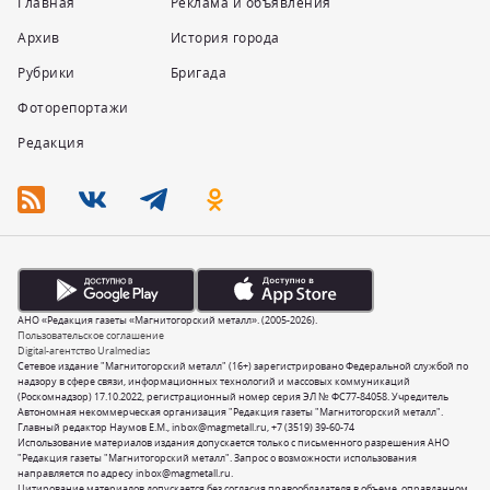
Главная
Реклама и объявления
Архив
История города
Рубрики
Бригада
Фоторепортажи
Редакция
АНО «Редакция газеты «Магнитогорский металл». (2005-2026).
Пользовательское соглашение
Digital-агентство Uralmedias
Сетевое издание "Магнитогорский металл" (16+) зарегистрировано Федеральной службой по
надзору в сфере связи, информационных технологий и массовых коммуникаций
(Роскомнадзор) 17.10.2022, регистрационный номер серия ЭЛ № ФС77-84058. Учредитель
Автономная некоммерческая организация "Редакция газеты "Магнитогорский металл".
Главный редактор Наумов Е.М.,
inbox@magmetall.ru
,
+7 (3519) 39-60-74
Использование материалов издания допускается только с письменного разрешения АНО
"Редакция газеты "Магнитогорский металл". Запрос о возможности использования
направляется по адресу
inbox@magmetall.ru
.
Цитирование материалов допускается без согласия правообладателя в объеме, оправданном