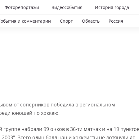
Фоторепортажи
Видеособытия
История города
События и комментарии
Спорт
Область
Россия
ывом от соперников победила в региональном
среди юношей по хоккею.
группе набрали 99 очков в 36-ти матчах и на 19 пункто
2003". Всего один балл наши хоккеисты не дотянули до