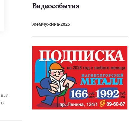
Видеособытия
реть видео
Жемчужина-2025
ьные
 в