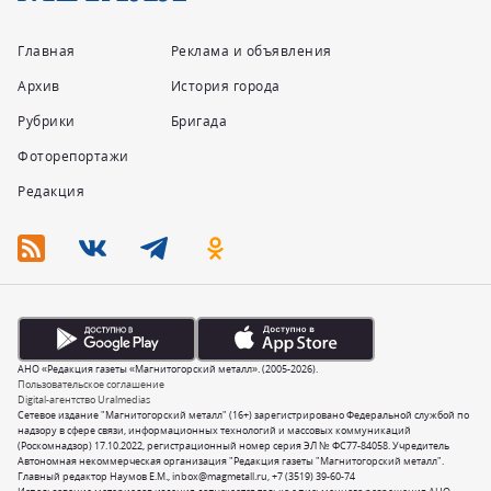
Главная
Реклама и объявления
Архив
История города
Рубрики
Бригада
Фоторепортажи
Редакция
АНО «Редакция газеты «Магнитогорский металл». (2005-2026).
Пользовательское соглашение
Digital-агентство Uralmedias
Сетевое издание "Магнитогорский металл" (16+) зарегистрировано Федеральной службой по
надзору в сфере связи, информационных технологий и массовых коммуникаций
(Роскомнадзор) 17.10.2022, регистрационный номер серия ЭЛ № ФС77-84058. Учредитель
Автономная некоммерческая организация "Редакция газеты "Магнитогорский металл".
Главный редактор Наумов Е.М.,
inbox@magmetall.ru
,
+7 (3519) 39-60-74