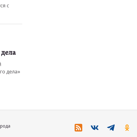
ся с
 дела
й
го дела»
орода