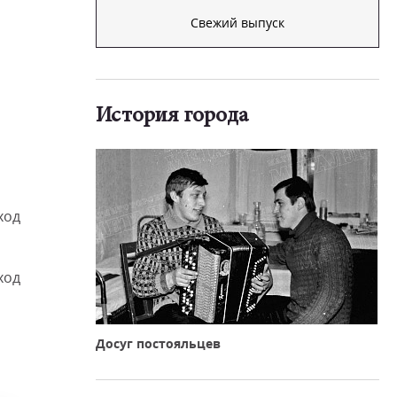
Свежий выпуск
История города
ход
ход
Досуг постояльцев