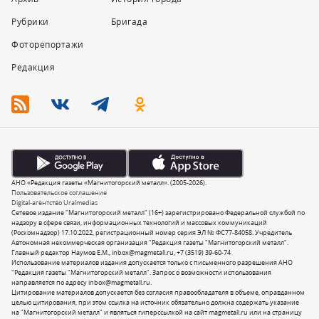
Рубрики
Бригада
Фоторепортажи
Редакция
АНО «Редакция газеты «Магнитогорский металл». (2005-2026).
Пользовательское соглашение
Digital-агентство Uralmedias
Сетевое издание "Магнитогорский металл" (16+) зарегистрировано Федеральной службой по
надзору в сфере связи, информационных технологий и массовых коммуникаций
(Роскомнадзор) 17.10.2022, регистрационный номер серия ЭЛ № ФС77-84058. Учредитель
Автономная некоммерческая организация "Редакция газеты "Магнитогорский металл".
Главный редактор Наумов Е.М.,
inbox@magmetall.ru
,
+7 (3519) 39-60-74
Использование материалов издания допускается только с письменного разрешения АНО
"Редакция газеты "Магнитогорский металл". Запрос о возможности использования
направляется по адресу
inbox@magmetall.ru
.
Цитирование материалов допускается без согласия правообладателя в объеме, оправданном
целью цитирования, при этом ссылка на источник обязательно должна содержать указание
на "Магнитогорский металл" и являться гиперссылкой на сайт magmetall.ru или на страницу