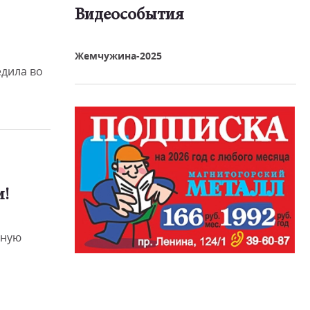
Видеособытия
реть видео
Жемчужина-2025
дила во
и!
чную