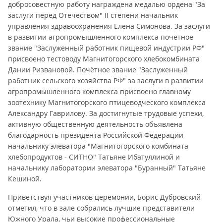
добросовестную работу награждена медалью ордена "За
заслуги перед Отечеством" II степени начальник
управления здравоохранения Елена Симонова. За заслуги
в развитии агропромышленного комплекса почётное
звание "Заслуженный работник пищевой индустрии РФ"
присвоено тестоводу Магнитогорского хлебокомбината
Дании Ризвановой. Почётное звание "Заслуженный
работник сельского хозяйства РФ" за заслуги в развитии
агропромышленного комплекса присвоено главному
зоотехнику Магнитогорского птицеводческого комплекса
Александру Гаврилову. За достигнутые трудовые успехи,
активную общественную деятельность объявлена
благодарность президента Российской Федерации
начальнику элеватора "Магнитогорского комбината
хлебопродуктов - СИТНО" Татьяне Ибатуллиной и
начальнику лаборатории элеватора "Буранный" Татьяне
Кешиной.
Приветствуя участников церемонии, Борис Дубровский
отметил, что в зале собрались лучшие представители
Южного Урала, чьи высокие профессиональные