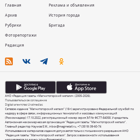
Главная
Реклама и объявления
Архив
История города
Рубрики
Бригада
Фоторепортажи
Редакция
АНО «Редакция газеты «Магнитогорский металл». (2005-2026).
Пользовательское соглашение
Digital-агентство Uralmedias
Сетевое издание "Магнитогорский металл" (16+) зарегистрировано Федеральной службой по
надзору в сфере связи, информационных технологий и массовых коммуникаций
(Роскомнадзор) 17.10.2022, регистрационный номер серия ЭЛ № ФС77-84058. Учредитель
Автономная некоммерческая организация "Редакция газеты "Магнитогорский металл".
Главный редактор Наумов Е.М.,
inbox@magmetall.ru
,
+7 (3519) 39-60-74
Использование материалов издания допускается только с письменного разрешения АНО
"Редакция газеты "Магнитогорский металл". Запрос о возможности использования
направляется по адресу
inbox@magmetall.ru
.