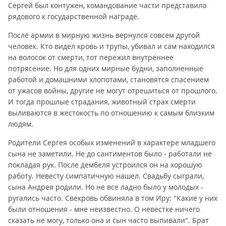
Сергей был контужен, командование части представило
рядового к государственной награде.
После армии в мирную жизнь вернулся совсем другой
человек. Кто видел кровь и трупы, убивал и сам находился
на волосок от смерти, тот пережил внутреннее
потрясение. Но для одних мирные будни, заполненные
работой и домашними хлопотами, становятся спасением
от ужасов войны, другие не могут отрешиться от прошлого.
И тогда прошлые страдания, животный страх смерти
выливаются в жестокость по отношению к самым близким
людям.
Родители Сергея особых изменений в характере младшего
сына не заметили. Не до сантиментов было - работали не
покладая рук. После дембеля устроился он на хорошую
работу. Невесту симпатичную нашел. Свадьбу сыграли,
сына Андрея родили. Но не все ладно было у молодых -
ругались часто. Свекровь обвиняла в том Иру: "Какие у них
были отношения - мне неизвестно. О невестке ничего
сказать не могу, только она и сын часто выпивали". Брат