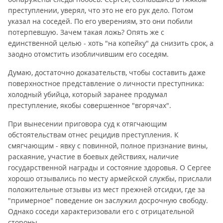
преступлении, уверял, что это не его рук дело. Потом
указал на соседей. По его уверениям, это они побили
потерпевшую. Зачем такая ложь? Опять же с
единственной целью - хоть "на копейку" да снизить срок, а
заодно отомстить изобличившим его соседям.
Думаю, достаточно доказательств, чтобы составить даже
поверхностное представление о личности преступника:
холодный убийца, который заранее продумал
преступление, якобы совершенное "вгорячах".
При вынесении приговора суд к отягчающим
обстоятельствам отнес рецидив преступления. К
смягчающим - явку с повинной, полное признание вины,
раскаяние, участие в боевых действиях, наличие
государственной награды и состояние здоровья. О Сергее
хорошо отзывались по месту армейской службы, прислали
положительные отзывы из мест прежней отсидки, где за
"примерное" поведение он заслужил досрочную свободу.
Однако соседи характеризовали его с отрицательной
стороны.