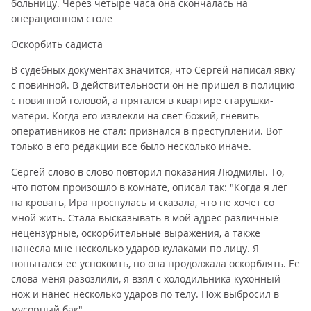
больницу. Через четыре часа она скончалась на
операционном столе…
Оскорбить садиста
В судебных документах значится, что Сергей написал явку
с повинной. В действительности он не пришел в полицию
с повинной головой, а прятался в квартире старушки-
матери. Когда его извлекли на свет божий, гневить
оперативников не стал: признался в преступлении. Вот
только в его редакции все было несколько иначе.
Сергей слово в слово повторил показания Людмилы. То,
что потом произошло в комнате, описал так: "Когда я лег
на кровать, Ира проснулась и сказала, что не хочет со
мной жить. Стала высказывать в мой адрес различные
нецензурные, оскорбительные выражения, а также
нанесла мне несколько ударов кулаками по лицу. Я
попытался ее успокоить, но она продолжала оскорблять. Ее
слова меня разозлили, я взял с холодильника кухонный
нож и нанес несколько ударов по телу. Нож выбросил в
мусорный бак".