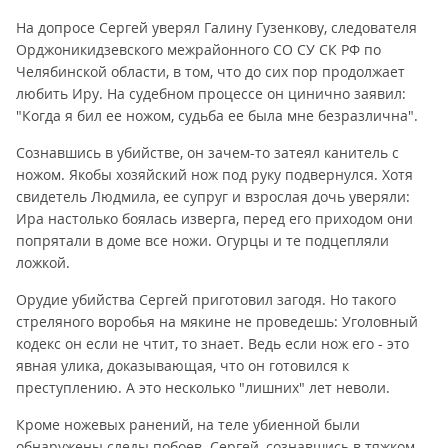
На допросе Сергей уверял Галину Гузенкову, следователя
Орджоникидзевского межрайонного СО СУ СК РФ по
Челябинской области, в том, что до сих пор продолжает
любить Иру. На судебном процессе он цинично заявил:
"Когда я бил ее ножом, судьба ее была мне безразлична".
Сознавшись в убийстве, он зачем-то затеял канитель с
ножом. Якобы хозяйский нож под руку подвернулся. Хотя
свидетель Людмила, ее супруг и взрослая дочь уверяли:
Ира настолько боялась изверга, перед его приходом они
попрятали в доме все ножи. Огурцы и те подцепляли
ложкой.
Орудие убийства Сергей приготовил загодя. Но такого
стреляного воробья на мякине не проведешь: Уголовный
кодекс он если не чтит, то знает. Ведь если нож его - это
явная улика, доказывающая, что он готовился к
преступлению. А это несколько "лишних" лет неволи.
Кроме ножевых ранений, на теле убиенной были
обнаружены следы побоев. Сергей, сознавшись в тяжком