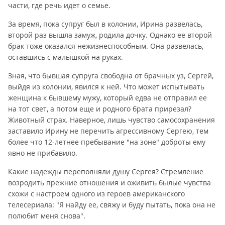
части, где речь идет о семье.
За время, пока супруг был в колонии, Ирина развелась,
второй раз вышла замуж, родила дочку. Однако ее второй
брак тоже оказался нежизнеспособным. Она развелась,
оставшись с малышкой на руках.
Зная, что бывшая супруга свободна от брачных уз, Сергей,
выйдя из колонии, явился к ней. Что может испытывать
женщина к бывшему мужу, который едва не отправил ее
на тот свет, а потом еще и родного брата прирезал?
Животный страх. Наверное, лишь чувство самосохранения
заставило Ирину не перечить агрессивному Сергею, тем
более что 12-летнее пребывание "на зоне" доброты ему
явно не прибавило.
Какие надежды переполняли душу Сергея? Стремление
возродить прежние отношения и оживить былые чувства
схожи с настроем одного из героев американского
телесериала: "Я найду ее, свяжу и буду пытать, пока она не
полюбит меня снова".