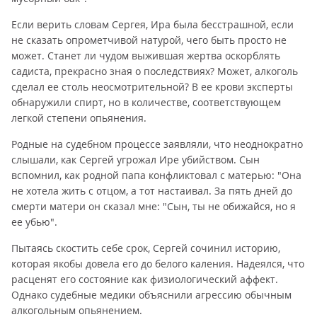
Если верить словам Сергея, Ира была бесстрашной, если
не сказать опрометчивой натурой, чего быть просто не
может. Станет ли чудом выжившая жертва оскорблять
садиста, прекрасно зная о последствиях? Может, алкоголь
сделал ее столь неосмотрительной? В ее крови эксперты
обнаружили спирт, но в количестве, соответствующем
легкой степени опьянения.
Родные на судебном процессе заявляли, что неоднократно
слышали, как Сергей угрожал Ире убийством. Сын
вспомнил, как родной папа конфликтовал с матерью: "Она
не хотела жить с отцом, а тот настаивал. За пять дней до
смерти матери он сказал мне: "Сын, ты не обижайся, но я
ее убью".
Пытаясь скостить себе срок, Сергей сочинил историю,
которая якобы довела его до белого каления. Надеялся, что
расценят его состояние как физиологический аффект.
Однако судебные медики объяснили агрессию обычным
алкогольным опьянением.