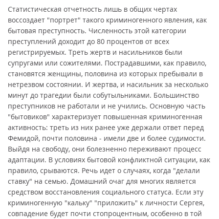
Статистическая отчетность лишь в общих чертах
воссоздает "портрет" такого криминогенного явления, как
бытовая преступность. Численность этой категории
преступлений доходит до 80 процентов от всех
регистрируемых. Треть жертв и насильников были
супругами или сожителями. Пострадавшими, как правило,
становятся женщины, половина из которых пребывали в
нетрезвом состоянии. И жертва, и насильник за несколько
минут до трагедии были собутыльниками. Большинство
преступников не работали и не учились. Основную часть
"бытовиков" характеризует повышенная криминогенная
активность: треть из них ранее уже держали ответ перед
Фемидой, почти половина - имели две и более судимости.
Выйдя на свободу, они болезненно переживают процесс
адаптации. В условиях бытовой конфликтной ситуации, как
правило, срываются. Речь идет о случаях, когда "делали
ставку" на семью. Домашний очаг для многих является
средством восстановления социального статуса. Если эту
криминогенную "кальку" "приложить" к личности Сергея,
совпадение будет почти стопроцентным, особенно в той