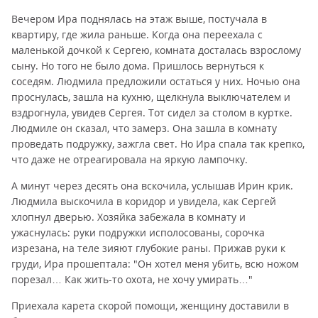
Вечером Ира поднялась на этаж выше, постучала в
квартиру, где жила раньше. Когда она переехала с
маленькой дочкой к Сергею, комната досталась взрослому
сыну. Но того не было дома. Пришлось вернуться к
соседям. Людмила предложили остаться у них. Ночью она
проснулась, зашла на кухню, щелкнула выключателем и
вздрогнула, увидев Сергея. Тот сидел за столом в куртке.
Людмиле он сказал, что замерз. Она зашла в комнату
проведать подружку, зажгла свет. Но Ира спала так крепко,
что даже не отреагировала на яркую лампочку.
А минут через десять она вскочила, услышав Ирин крик.
Людмила выскочила в коридор и увидела, как Сергей
хлопнул дверью. Хозяйка забежала в комнату и
ужаснулась: руки подружки исполосованы, сорочка
изрезана, на теле зияют глубокие раны. Прижав руки к
груди, Ира прошептала: "Он хотел меня убить, всю ножом
порезал… Как жить-то охота, не хочу умирать…"
Приехала карета скорой помощи, женщину доставили в