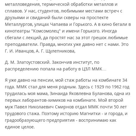
металловедения, термической обработки металлов и
сплавов. У нас, студентов, любимыми местами встреч с
друзьями и свиданий были скверы на проспекте
Металлургов, улицах Чапаева и Горького. А в кино бегали в
кинотеатры "Комсомолец" и имени Горького. Иногда
сбегали с лекций, да простят нас за этот грешок любимые
преподаватели. Правда, многих уже давно нет с нами. Это
Г. И. Иванцов, А. Г. Щулепникова,
Д. М. Златоустовский. Закончив институт, по
распределению попала на работу в ЦЗЛ ММК…
Я уже давно на пенсии, мой стаж работы на комбинате 34
года. ММК стал для меня родным. Здесь с 1929 по 1962 год
трудилась моя мама, Зинаида Яковлевна Буланова, одна из
первых лаборантов-химиков на комбинате. Мой второй
муж Павел Николаевич Смирнов отдал ММК почти 50 лет
трудового стажа. Поэтому историю Магнитки - и города, и
градообразующего предприятия - воспринимаю как
единое целое.