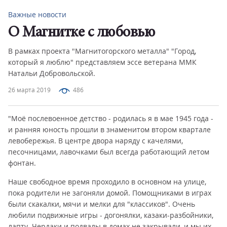
Важные новости
О Магнитке с любовью
В рамках проекта "Магнитогорского металла" "Город,
который я люблю" представляем эссе ветерана ММК
Натальи Добровольской.
26 марта 2019
486
"Моё послевоенное детство - родилась я в мае 1945 года -
и ранняя юность прошли в знаменитом втором квартале
левобережья. В центре двора наряду с качелями,
песочницами, лавочками был всегда работающий летом
фонтан.
Наше свободное время проходило в основном на улице,
пока родители не загоняли домой. Помощниками в играх
были скакалки, мячи и мелки для "классиков". Очень
любили подвижные игры - догонялки, казаки-разбойники,
лапту. Чердаки и подвалы в домах не закрывали, и мы их