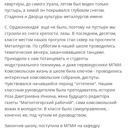
квартиры, до самого Урала, летом был виден только
пустырь, а зимой он покрывался глубоким снегом.
Стадиона и Дворца культуры металлургов имени
С. Орджоникидзе ещё не было, поэтому на пустыре мы
строили из снега крепости, лазы. В последнем, десятом,
классе местом наших прогулок стал сквер на проспекте
Металлургов. По субботам в нашей школе проводились
тематические вечера, заканчивавшиеся танцами.
Приходили к нам потанцевать и студенты
индустриального техникума, и даже первокурсники МГМИ.
Комсомольская жизнь в школе била ключом - проводились
интересные комсомольские собрания, диспуты.
Чувствовался начавшийся период "оттепели". Нашим
классным руководителем была преподаватель истории
Роза Дмитриевна Инкина, жена будущего редактора
газеты "Магнитогорский рабочий", сама комсомольский
вожак в молодости. В классе было самоуправление, -
конечно же, под чутким её руководством.
Закончив школу, поступила в МГМИ на кафедру