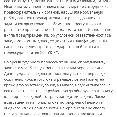
соответствует действительности. Иными словами, Татьяна
Ивановна умышленно ввела в заблуждение сотрудников
правоохранительных органов, нарушила нормальную
работу органов предварительного расследования, в
задачи которых входит изобличение преступников и
раскрытие преступлений. Поскольку Татьяна Ивановна не
вняла предупреждениям об уголовной ответственности за
заведомо ложный донос, её действия квалифицированы
как преступления против государственной власти и
правосудия: статья 306 УК РФ.
Во время судебного процесса женщина, оправдываясь,
заявила: мол, была уверена, что кольца украла Галина.
Дочь нуждалась в деньгах, поскольку затеяла переезд к
сожителю. Кроме того, она и раньше ловила Галину на
краже двух золотых кулонов, а бывало, недосчитывалась в
кошельке то 200, то 300 рублей. Когда обнаружила пропажу
ювелирных изделий, то сразу заподозрила дочь. После
возвращения из полиции она поговорила с Галиной и
убедилась в её невиновности. Вскоре в кармане своего
пальто Татьяна Ивановна нашла пропавшие колечки.