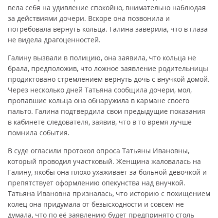
вела себя на удивление спокойно, внимательно наблюдая
за действиями дочери. Вскоре она позвонила и
потребовала вернуть кольца. Галина заверила, что в глаза
не видела драгоценностей.
Галину вызвали в полицию, она заявила, что кольца не
брала, предположив, что ложное заявление родительницы
продиктовано стремлением вернуть дочь с внучкой домой.
Через несколько дней Татьяна сообщила дочери, мол,
пропавшие кольца она обнаружила в кармане своего
пальто. Галина подтвердила свои предыдущие показания
в кабинете следователя, заявив, что в то время лучше
помнила события.
В суде огласили протокол опроса Татьяны Ивановны,
который проводил участковый. Женщина жаловалась на
Галину, якобы она плохо ухаживает за больной девочкой и
препятствует оформлению опекунства над внучкой.
Татьяна Ивановна призналась, что историю с похищением
колец она придумала от безысходности и совсем не
думала, что по её заявлению будет предпринято столь