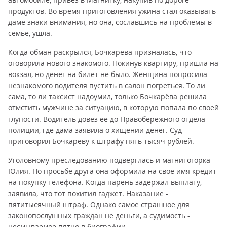
продуктов. Во время приготовления ужина стал оказывать
даме знаки внимания, но она, сославшись на проблемы в
семье, ушла.
Когда обман раскрылся, Бочкарёва призналась, что
оговорила нового знакомого. Покинув квартиру, пришла на
вокзал, но денег на билет не было. Женщина попросила
незнакомого водителя пустить в салон погреться. То ли
сама, то ли таксист надоумил, только Бочкарёва решила
отмстить мужчине за ситуацию, в которую попала по своей
глупости. Водитель довёз её до Правобережного отдела
полиции, где дама заявила о хищении денег. Суд
приговорил Бочкарёву к штрафу пять тысяч рублей.
Уголовному преследованию подверглась и магнитогорка
Юлия. По просьбе друга она оформила на своё имя кредит
на покупку телефона. Когда парень задержал выплату,
заявила, что тот похитил гаджет. Наказание -
пятитысячный штраф. Однако самое страшное для
законопослушных граждан не деньги, а судимость -
несмываемое пятно в биографии.