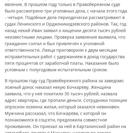
явление. В прошлом году только в Правобережном суде
было рассмотрено три уголовных дела, с начала этого года
- четыре. Подобные дела периодически рассматривают в
судах Ленинского и Орджоникидзевского районов. Так, год
назад некий Иван заявил о хищении десяти тысяч рублей
неизвестными лицами. Проверка заявления выявила, что
гражданин солгал и был привлечён к уголовной
ответственности. Лжеца приговорили к двум месяцам
исправительных работ с удержанием в доход государства
пяти процентов от заработной платы. Наказание было
условным с полугодовым испытательным сроком.
В прошлом году суд Правобережного района за заведомо
ложный донос наказал некую Бочкарёву. Женщина
заявила, что у неё похитили 30 тысяч рублей, назвала
адрес квартиры, где пропали деньги. Сотрудники полиции
опросили хозяина жилья, который оказался невиновен.
Мужчина рассказал, что Бочкарёва, с которой он
познакомился в соцсети, предложила совместное
проживание. Он приехал за ней в Карталинский район на
автомобиле, привёз в Магнитку, накупив по дороге