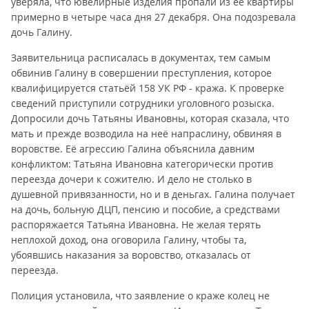
уверяла, что ювелирные изделия пропали из её квартиры
примерно в четыре часа дня 27 декабря. Она подозревала
дочь Галину.
Заявительница расписалась в документах, тем самым
обвинив Галину в совершении преступления, которое
квалифицируется статьёй 158 УК РФ - кража. К проверке
сведений приступили сотрудники уголовного розыска.
Допросили дочь Татьяны Ивановны, которая сказала, что
мать и прежде возводила на неё напраслину, обвиняя в
воровстве. Её агрессию Галина объяснила давним
конфликтом: Татьяна Ивановна категорически против
переезда дочери к сожителю. И дело не столько в
душевной привязанности, но и в деньгах. Галина получает
на дочь, больную ДЦП, пенсию и пособие, а средствами
распоряжается Татьяна Ивановна. Не желая терять
неплохой доход, она оговорила Галину, чтобы та,
убоявшись наказания за воровство, отказалась от
переезда.
Полиция установила, что заявление о краже колец не